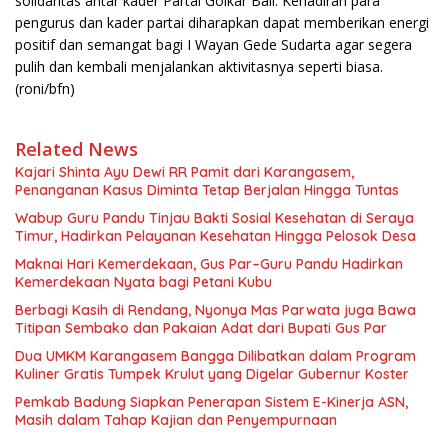
solidaritas antar kader Partai Golkar Bali. Kehadiran para
pengurus dan kader partai diharapkan dapat memberikan energi
positif dan semangat bagi I Wayan Gede Sudarta agar segera
pulih dan kembali menjalankan aktivitasnya seperti biasa.
(roni/bfn)
Related News
Kajari Shinta Ayu Dewi RR Pamit dari Karangasem,
Penanganan Kasus Diminta Tetap Berjalan Hingga Tuntas
Wabup Guru Pandu Tinjau Bakti Sosial Kesehatan di Seraya
Timur, Hadirkan Pelayanan Kesehatan Hingga Pelosok Desa
Maknai Hari Kemerdekaan, Gus Par–Guru Pandu Hadirkan
Kemerdekaan Nyata bagi Petani Kubu
Berbagi Kasih di Rendang, Nyonya Mas Parwata juga Bawa
Titipan Sembako dan Pakaian Adat dari Bupati Gus Par
Dua UMKM Karangasem Bangga Dilibatkan dalam Program
Kuliner Gratis Tumpek Krulut yang Digelar Gubernur Koster
Pemkab Badung Siapkan Penerapan Sistem E-Kinerja ASN,
Masih dalam Tahap Kajian dan Penyempurnaan