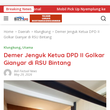
Skip to content
Level Nasional
Breaking News
Mobil Pick Up Nyemplung ke Laut di D
Home
Daerah
Klungkung
Demer Jenguk Ketua DPD II
Golkar Gianyar di RSU Bintang
Klungkung
,
Utama
Demer Jenguk Ketua DPD II Golkar
Gianyar di RSU Bintang
Bali Factual News
May 29, 2026