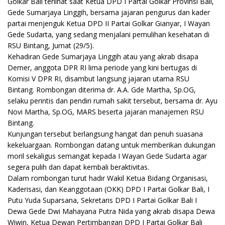
Golkar Bali terlihat saat Ketua DPD I Partai Golkar Provinsi Bali,
Gede Sumarjaya Linggih, bersama jajaran pengurus dan kader
partai menjenguk Ketua DPD II Partai Golkar Gianyar, I Wayan
Gede Sudarta, yang sedang menjalani pemulihan kesehatan di
RSU Bintang, Jumat (29/5).
Kehadiran Gede Sumarjaya Linggih atau yang akrab disapa
Demer, anggota DPR RI lima periode yang kini bertugas di
Komisi V DPR RI, disambut langsung jajaran utama RSU
Bintang. Rombongan diterima dr. A.A. Gde Martha, Sp.OG,
selaku perintis dan pendiri rumah sakit tersebut, bersama dr. Ayu
Novi Martha, Sp.OG, MARS beserta jajaran manajemen RSU
Bintang.
Kunjungan tersebut berlangsung hangat dan penuh suasana
kekeluargaan. Rombongan datang untuk memberikan dukungan
moril sekaligus semangat kepada I Wayan Gede Sudarta agar
segera pulih dan dapat kembali beraktivitas.
Dalam rombongan turut hadir Wakil Ketua Bidang Organisasi,
Kaderisasi, dan Keanggotaan (OKK) DPD I Partai Golkar Bali, I
Putu Yuda Suparsana, Sekretaris DPD I Partai Golkar Bali I
Dewa Gede Dwi Mahayana Putra Nida yang akrab disapa Dewa
Wiwin, Ketua Dewan Pertimbangan DPD I Partai Golkar Bali