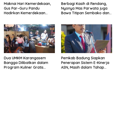
Maknai Hari Kemerdekaan,
Berbagi Kasih di Rendang,
Gus Par–Guru Pandu
Nyonya Mas Parwata juga
Hadirkan Kemerdekaan
Bawa Titipan Sembako dan
Nyata bagi Petani Kubu
Pakaian Adat dari Bupati Gus
Par
Dua UMKM Karangasem
Pemkab Badung Siapkan
Bangga Dilibatkan dalam
Penerapan Sistem E-Kinerja
Program Kuliner Gratis
ASN, Masih dalam Tahap
Tumpek Krulut yang Digelar
Kajian dan Penyempurnaan
Gubernur Koster