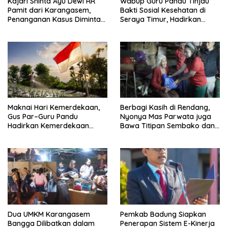
Kajari Shinta Ayu Dewi RR
Wabup Guru Pandu Tinjau
Pamit dari Karangasem,
Bakti Sosial Kesehatan di
Penanganan Kasus Diminta
Seraya Timur, Hadirkan
Tetap Berjalan Hingga Tuntas
Pelayanan Kesehatan Hingga
Pelosok Desa
Maknai Hari Kemerdekaan,
Berbagi Kasih di Rendang,
Gus Par–Guru Pandu
Nyonya Mas Parwata juga
Hadirkan Kemerdekaan
Bawa Titipan Sembako dan
Nyata bagi Petani Kubu
Pakaian Adat dari Bupati Gus
Par
Dua UMKM Karangasem
Pemkab Badung Siapkan
Bangga Dilibatkan dalam
Penerapan Sistem E-Kinerja