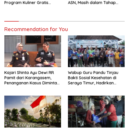
Program Kuliner Gratis
ASN, Masih dalam Tahap
Tumpek Krulut yang Digelar
Kajian dan Penyempurnaan
Gubernur Koster
Recommendation for You
Kajari Shinta Ayu Dewi RR
Wabup Guru Pandu Tinjau
Pamit dari Karangasem,
Bakti Sosial Kesehatan di
Penanganan Kasus Diminta
Seraya Timur, Hadirkan
Tetap Berjalan Hingga Tuntas
Pelayanan Kesehatan Hingga
Pelosok Desa