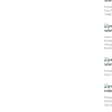
Peme
Hari 
1948
Atas 
Koste
meng
Kamis
Peme
Hari 
Pimp
Selam
Hijri