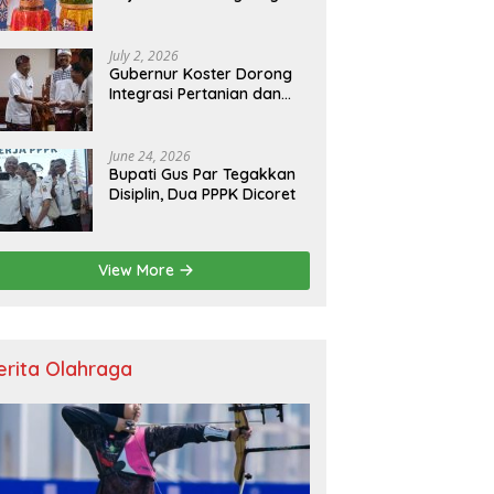
Resmikan Kantor Baru,
Bupati Satria Dorong
Inovasi Digital
July 2, 2026
Gubernur Koster Dorong
Integrasi Pertanian dan
Pariwisata Berbasis
Budaya, Yakini Bali jadi
Laboratorium Kearifan
June 24, 2026
Lokal
Bupati Gus Par Tegakkan
Disiplin, Dua PPPK Dicoret
View More
erita Olahraga