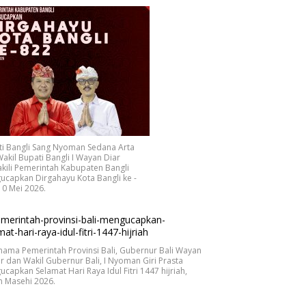
ti Bangli Sang Nyoman Sedana Arta
akil Bupati Bangli I Wayan Diar
ili Pemerintah Kabupaten Bangli
capkan Dirgahayu Kota Bangli ke -
10 Mei 2026.
nama Pemerintah Provinsi Bali, Gubernur Bali Wayan
r dan Wakil Gubernur Bali, I Nyoman Giri Prasta
capkan Selamat Hari Raya Idul Fitri 1447 hijriah,
n Masehi 2026.