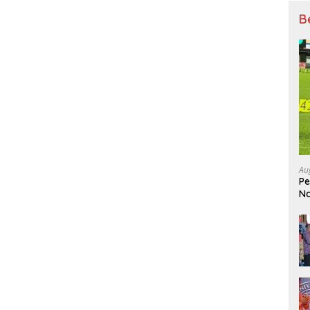
B
Au
Pe
Na