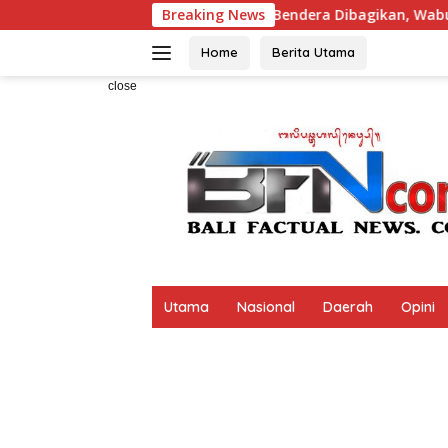
Skip
Ribuan Bendera Dibagikan, Wabup Supriatna: Agar 
Breaking News
to
content
Home
Berita Utama
close
Utama
Nasional
Daerah
Opini