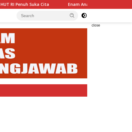
 Cita
Enam Analis Kebencanaan BPBD Karangasem Dilant
close