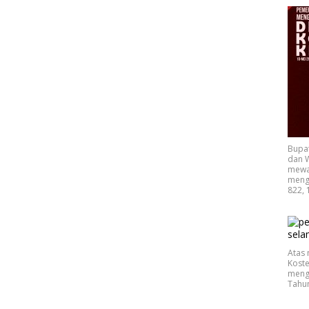
Bupa
dan W
mewak
mengu
822, 
Atas 
Koste
mengu
Tahu