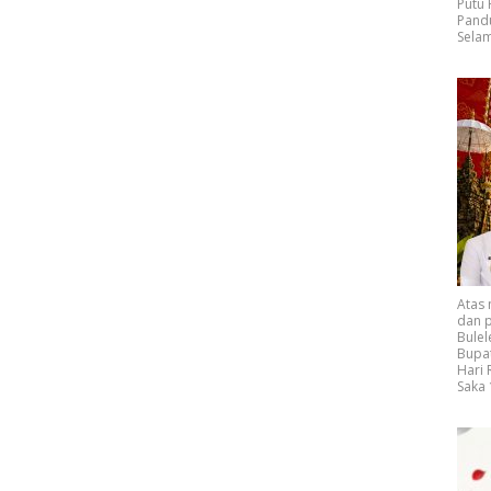
Putu
Pand
Selam
Atas
dan p
Bulel
Bupat
Hari
Saka 