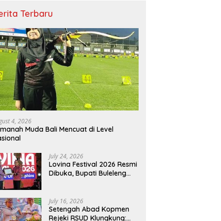
erita Terbaru
gust 4, 2026
manah Muda Bali Mencuat di Level
sional
July 24, 2026
Lovina Festival 2026 Resmi
Dibuka, Bupati Buleleng
Tegaskan Kunci Penguatan
Pariwisata Bali Utara
July 16, 2026
Setengah Abad Kopmen
Rejeki RSUD Klungkung: