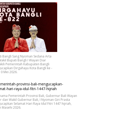
ti Bangli Sang Nyoman Sedana Arta
akil Bupati Bangli I Wayan Diar
ili Pemerintah Kabupaten Bangli
capkan Dirgahayu Kota Bangli ke -
10 Mei 2026.
nama Pemerintah Provinsi Bali, Gubernur Bali Wayan
r dan Wakil Gubernur Bali, I Nyoman Giri Prasta
capkan Selamat Hari Raya Idul Fitri 1447 hijriah,
n Masehi 2026.