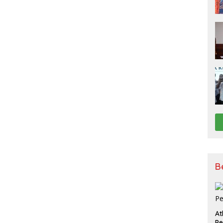
B
At
P