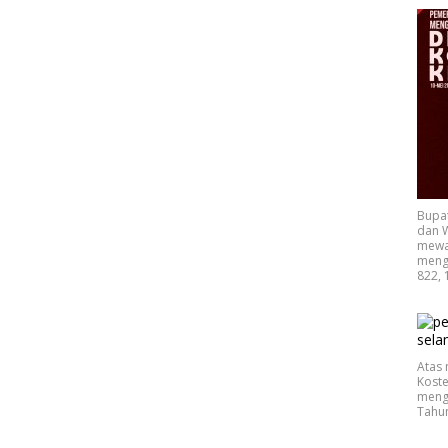
Bupa
dan W
mewak
mengu
822, 
Atas 
Koste
mengu
Tahu