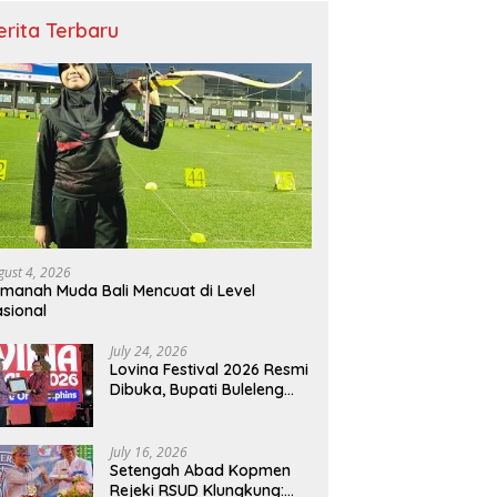
erita Terbaru
gust 4, 2026
manah Muda Bali Mencuat di Level
sional
July 24, 2026
Lovina Festival 2026 Resmi
Dibuka, Bupati Buleleng
Tegaskan Kunci Penguatan
Pariwisata Bali Utara
July 16, 2026
Setengah Abad Kopmen
Rejeki RSUD Klungkung: