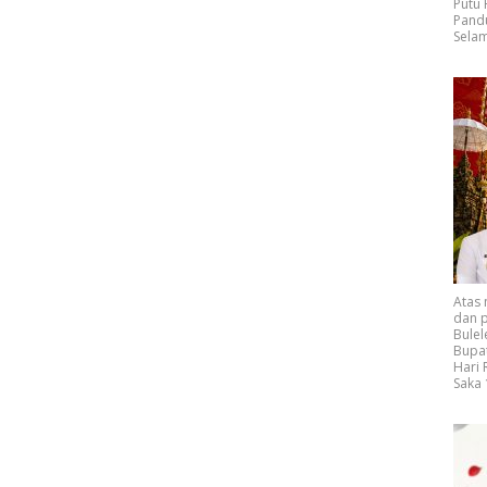
Putu
Pand
Selam
Atas
dan p
Bulel
Bupat
Hari
Saka 