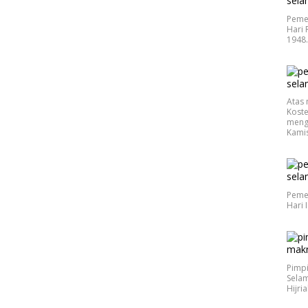
Peme
Hari 
1948
Atas 
Koste
meng
Kamis
Peme
Hari 
Pimp
Selam
Hijri