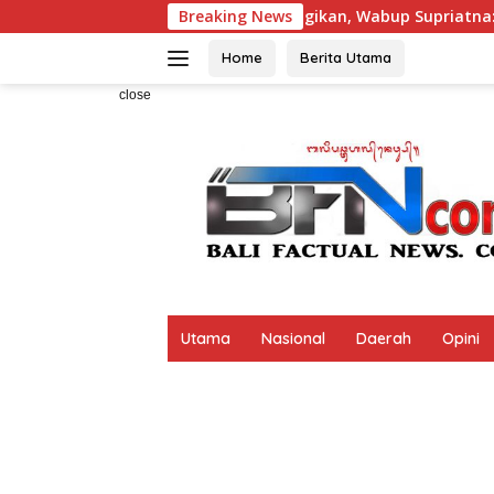
Skip
Ribuan Bendera Dibagikan, Wabup Supriatna: Agar Masyarakat 
Breaking News
to
content
Home
Berita Utama
close
Utama
Nasional
Daerah
Opini