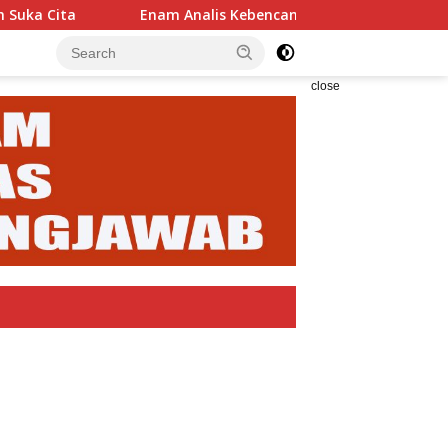
Enam Analis Kebencanaan BPBD Karangasem Dilantik, Bupati 
close