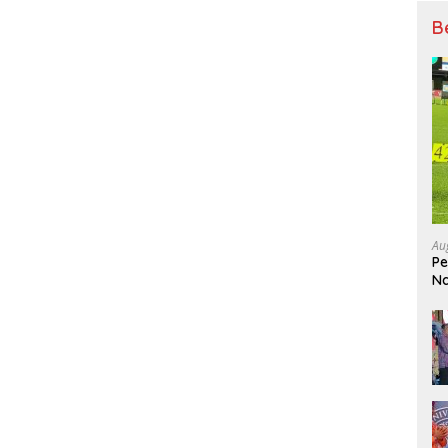
B
Au
Pe
Na