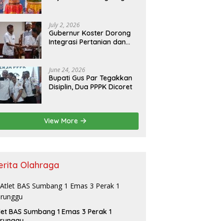
Resmikan Kantor Baru,
Bupati Satria Dorong
Inovasi Digital
July 2, 2026
Gubernur Koster Dorong
Integrasi Pertanian dan
Pariwisata Berbasis
Budaya, Yakini Bali jadi
Laboratorium Kearifan
June 24, 2026
Lokal
Bupati Gus Par Tegakkan
Disiplin, Dua PPPK Dicoret
View More
erita Olahraga
let BAS Sumbang 1 Emas 3 Perak 1
erunggu