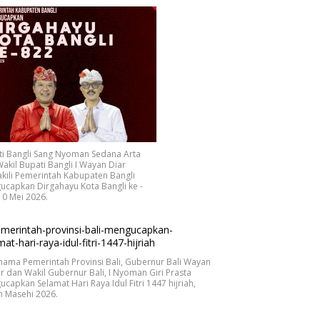
ti Bangli Sang Nyoman Sedana Arta
akil Bupati Bangli I Wayan Diar
ili Pemerintah Kabupaten Bangli
capkan Dirgahayu Kota Bangli ke -
10 Mei 2026.
nama Pemerintah Provinsi Bali, Gubernur Bali Wayan
r dan Wakil Gubernur Bali, I Nyoman Giri Prasta
capkan Selamat Hari Raya Idul Fitri 1447 hijriah,
n Masehi 2026.