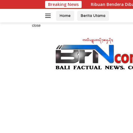
Skip
Breaking News
Ribuan Bendera Dibagikan, Wabup Supri
to
content
Home
Berita Utama
close