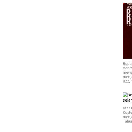
Bupa
dan W
mewak
mengu
822, 
Atas 
Koste
mengu
Tahu