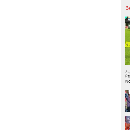
B
Au
Pe
Na