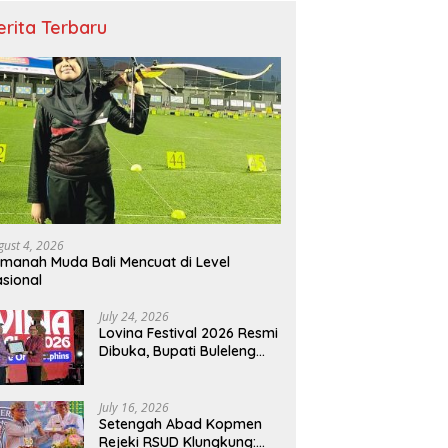
erita Terbaru
gust 4, 2026
manah Muda Bali Mencuat di Level
sional
July 24, 2026
Lovina Festival 2026 Resmi
Dibuka, Bupati Buleleng
Tegaskan Kunci Penguatan
Pariwisata Bali Utara
July 16, 2026
Setengah Abad Kopmen
Rejeki RSUD Klungkung: