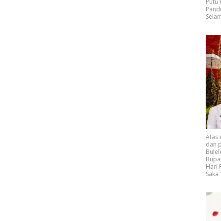
Putu
Pand
Selam
Atas
dan p
Bulel
Bupat
Hari
Saka 