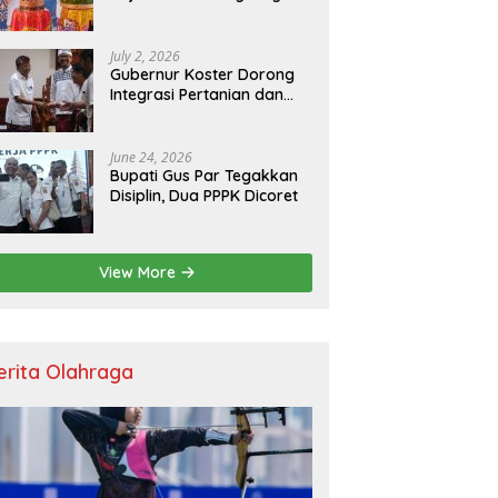
Resmikan Kantor Baru,
Bupati Satria Dorong
Inovasi Digital
July 2, 2026
Gubernur Koster Dorong
Integrasi Pertanian dan
Pariwisata Berbasis
Budaya, Yakini Bali jadi
Laboratorium Kearifan
June 24, 2026
Lokal
Bupati Gus Par Tegakkan
Disiplin, Dua PPPK Dicoret
View More
erita Olahraga