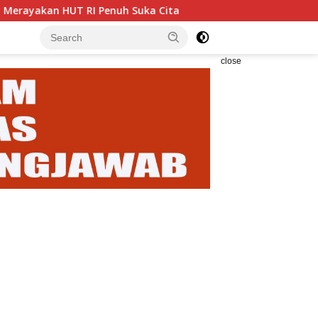
 Penuh Suka Cita
Enam Analis Kebencanaan BPBD Karang
close