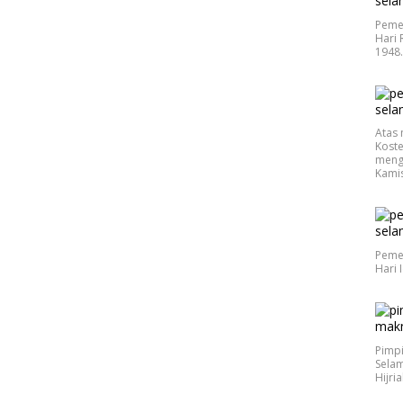
Peme
Hari 
1948
Atas 
Koste
meng
Kamis
Peme
Hari 
Pimp
Selam
Hijri