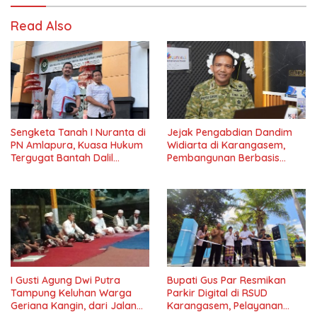
Read Also
Sengketa Tanah I Nuranta di
Jejak Pengabdian Dandim
PN Amlapura, Kuasa Hukum
Widiarta di Karangasem,
Tergugat Bantah Dalil
Pembangunan Berbasis
Penggugat
Kebutuhan Warga dari
Koperasi hingga Sumur Bor
I Gusti Agung Dwi Putra
Bupati Gus Par Resmikan
Tampung Keluhan Warga
Parkir Digital di RSUD
Geriana Kangin, dari Jalan
Karangasem, Pelayanan