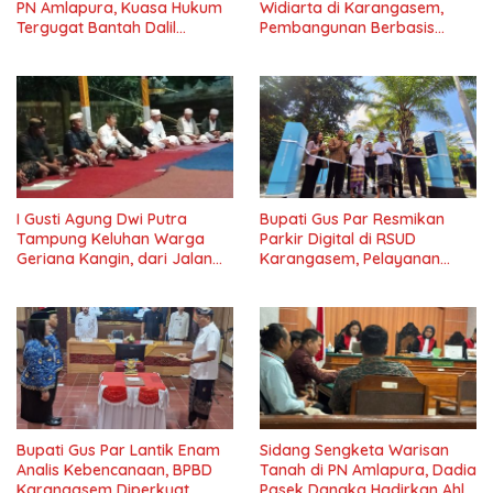
PN Amlapura, Kuasa Hukum
Widiarta di Karangasem,
Tergugat Bantah Dalil
Pembangunan Berbasis
Penggugat
Kebutuhan Warga dari
Koperasi hingga Sumur Bor
I Gusti Agung Dwi Putra
Bupati Gus Par Resmikan
Tampung Keluhan Warga
Parkir Digital di RSUD
Geriana Kangin, dari Jalan
Karangasem, Pelayanan
Rusak hingga Fasilitas Pura
Publik Makin Modern
Bupati Gus Par Lantik Enam
Sidang Sengketa Warisan
Analis Kebencanaan, BPBD
Tanah di PN Amlapura, Dadia
Karangasem Diperkuat
Pasek Dangka Hadirkan Ahli