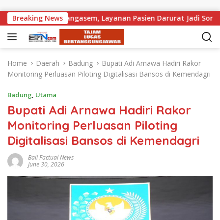
Skip to content
t RSUD Karangasem, Layanan Pasien Darurat Jadi Sorotan
Breaking News
Home
Daerah
Badung
⁠Bupati Adi Arnawa Hadiri Rakor
Monitoring Perluasan Piloting Digitalisasi Bansos di Kemendagri
Badung
,
Utama
⁠Bupati Adi Arnawa Hadiri Rakor
Monitoring Perluasan Piloting
Digitalisasi Bansos di Kemendagri
Bali Factual News
June 30, 2026