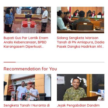
Rusak hingga Fasilitas Pura
Publik Makin Modern
Bupati Gus Par Lantik Enam
Sidang Sengketa Warisan
Analis Kebencanaan, BPBD
Tanah di PN Amlapura, Dadia
Karangasem Diperkuat
Pasek Dangka Hadirkan Ahli
Hadapi Risiko Bencana
Hukum Adat Bali
Recommendation for You
Sengketa Tanah I Nuranta di
Jejak Pengabdian Dandim