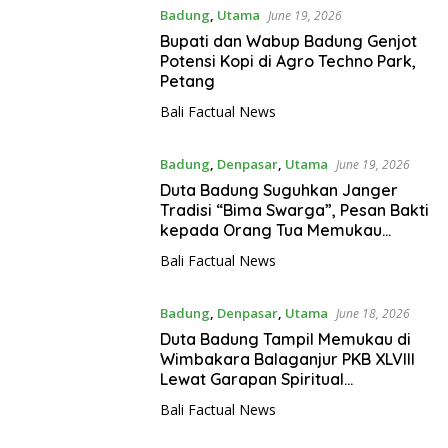
Badung
,
Utama
June 19, 2026
Bupati dan Wabup Badung Genjot
Potensi Kopi di Agro Techno Park,
Petang
Bali Factual News
Badung
,
Denpasar
,
Utama
June 19, 2026
Duta Badung Suguhkan Janger
Tradisi “Bima Swarga”, Pesan Bakti
kepada Orang Tua Memukau
Penonton PKB XLVIII 2026
Bali Factual News
Badung
,
Denpasar
,
Utama
June 18, 2026
Duta Badung Tampil Memukau di
Wimbakara Balaganjur PKB XLVIII
Lewat Garapan Spiritual
“Baradwara”
Bali Factual News