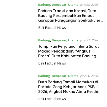
Badung
,
Denpasar
,
Utama
June 28, 2026
Paduan Tradisi dan Kreasi, Duta
Badung Persembahkan Empat
Garapan Palegongan Spektakuler
di PKB 2026
Bali Factual News
Badung
,
Denpasar
,
Utama
June 27, 2026
Tampilkan Perjalanan Bima Sarat
Makna Pengabdian, “Angkus
Prana” Duta Kabupaten Badung
Menggetarkan PKB 2026
Bali Factual News
Badung
,
Denpasar
,
Utama
June 26, 2026
Duta Badung Tampil Memukau di
Parade Gong Kebyar Anak PKB
2026, Angkat Makna Atma Kerthi
Lewat Tiga Garapan Seni
Bali Factual News