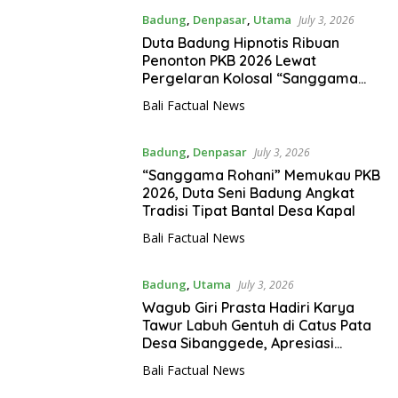
Badung
,
Denpasar
,
Utama
July 3, 2026
Duta Badung Hipnotis Ribuan
Penonton PKB 2026 Lewat
Pergelaran Kolosal “Sanggama
Rohani”
Bali Factual News
Badung
,
Denpasar
July 3, 2026
“Sanggama Rohani” Memukau PKB
2026, Duta Seni Badung Angkat
Tradisi Tipat Bantal Desa Kapal
Bali Factual News
Badung
,
Utama
July 3, 2026
Wagub Giri Prasta Hadiri Karya
Tawur Labuh Gentuh di Catus Pata
Desa Sibanggede, Apresiasi
Semangat Krama Jaga Tradisi
Bali Factual News
Leluhur