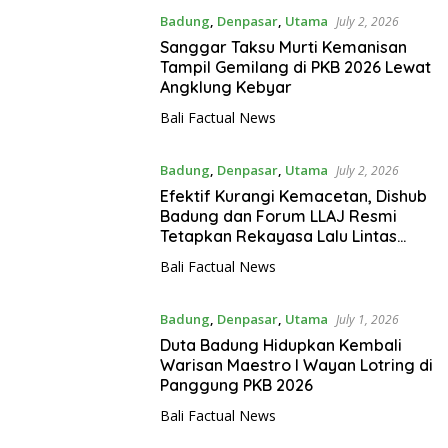
Badung
,
Denpasar
,
Utama
July 2, 2026
Sanggar Taksu Murti Kemanisan
Tampil Gemilang di PKB 2026 Lewat
Angklung Kebyar
Bali Factual News
Badung
,
Denpasar
,
Utama
July 2, 2026
Efektif Kurangi Kemacetan, Dishub
Badung dan Forum LLAJ Resmi
Tetapkan Rekayasa Lalu Lintas
Pecatu-Uluwatu Secara Permanen
Bali Factual News
Badung
,
Denpasar
,
Utama
July 1, 2026
Duta Badung Hidupkan Kembali
Warisan Maestro I Wayan Lotring di
Panggung PKB 2026
Bali Factual News