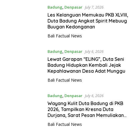
Badung
,
Denpasar
July 7, 2026
Les Kelanguan Memukau PKB XLVIII,
Duta Badung Angkat Spirit Mebuug
Buugan Kedonganan
Bali Factual News
Badung
,
Denpasar
July 6, 2026
Lewat Garapan “ELING”, Duta Seni
Badung Hidupkan Kembali Jejak
Kepahlawanan Desa Adat Munggu
Bali Factual News
Badung
,
Denpasar
July 6, 2026
Wayang Kulit Duta Badung di PKB
2026, Tampilkan Kresna Duta
Durjana, Sarat Pesan Memuliakan
Atman
Bali Factual News