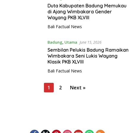
Duta Kabupaten Badung Memukau
di Ajang Wimbakara Gender
Wayang PKB XLVIII
Bali Factual News
Badung
,
Utama
June 15, 2026
Sembilan Pelukis Badung Ramaikan
Wimbakara Seni Lukis Wayang
Klasik PKB XLVIII
Bali Factual News
P
1
2
Next »
o
s
t
s
p