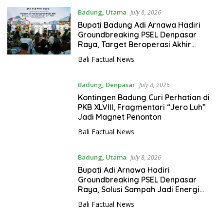
Badung
,
Utama
July 8, 2026
Bupati Badung Adi Arnawa Hadiri
Groundbreaking PSEL Denpasar
Raya, Target Beroperasi Akhir
2027
Bali Factual News
Badung
,
Denpasar
July 8, 2026
Kontingen Badung Curi Perhatian di
PKB XLVIII, Fragmentari “Jero Luh”
Jadi Magnet Penonton
Bali Factual News
Badung
,
Utama
July 8, 2026
Bupati Adi Arnawa Hadiri
Groundbreaking PSEL Denpasar
Raya, Solusi Sampah Jadi Energi
Listrik
Bali Factual News