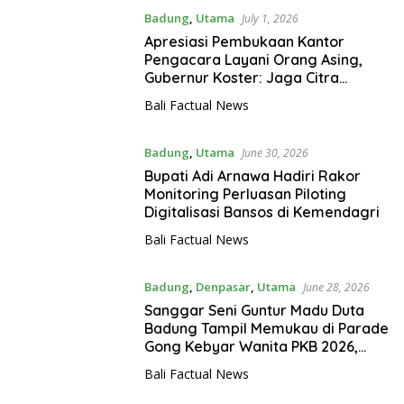
Badung
,
Utama
July 1, 2026
Apresiasi Pembukaan Kantor
Pengacara Layani Orang Asing,
Gubernur Koster: Jaga Citra
Pariwisata Bali
Bali Factual News
Badung
,
Utama
June 30, 2026
⁠Bupati Adi Arnawa Hadiri Rakor
Monitoring Perluasan Piloting
Digitalisasi Bansos di Kemendagri
Bali Factual News
Badung
,
Denpasar
,
Utama
June 28, 2026
Sanggar Seni Guntur Madu Duta
Badung Tampil Memukau di Parade
Gong Kebyar Wanita PKB 2026,
Usung Pesan Atma Kerthi Lewat
Bali Factual News
Tiga Garapan