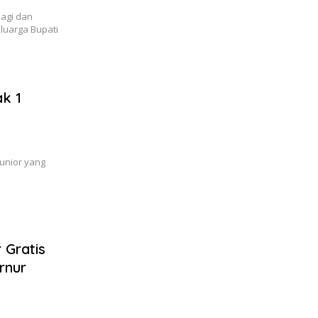
agi dan
luarga Bupati
k 1
unior yang
 Gratis
rnur