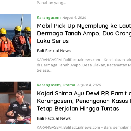
Panahan yang…
Karangasem
August 4, 2026
Mobil Pick Up Nyemplung ke Laut
Dermaga Tanah Ampo, Dua Orang
Luka Serius
Bali Factual News
KARANGASEM, Balifactualnews.com – Kecelakaan tak 
di Dermaga Tanah Ampo, Desa Ulakan, Kecamatan M
Selasa…
Karangasem
,
Utama
August 4, 2026
Kajari Shinta Ayu Dewi RR Pamit d
Karangasem, Penanganan Kasus 
Tetap Berjalan Hingga Tuntas
Bali Factual News
KARANGASEM, Balifactualnews.com – Baru sembilan 