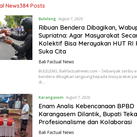
ual News
384 Posts
Buleleng
August 7, 2026
Ribuan Bendera Dibagikan, Wabu
Supriatna: Agar Masyarakat Seca
Kolektif Bisa Merayakan HUT RI
Suka Cita
Bali Factual News
BULELENG, Balifactualnews.com – Sebanyak seribu 
bendera dibagikan langsung kepada masyarakat ya
di…
Karangasem
August 7, 2026
Enam Analis Kebencanaan BPBD
Karangasem Dilantik, Bupati Tek
Profesionalisme dan Kolaborasi
Bali Factual News