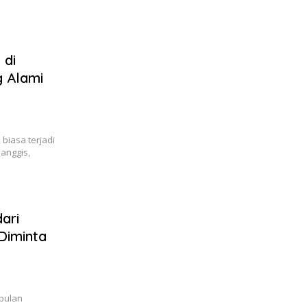
 di
 Alami
biasa terjadi
anggis,
ari
Diminta
bulan