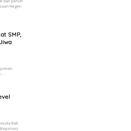
at dan penuh
saan Negeri
kat SMP,
Jiwa
 Nyoman
8…
evel
muda Bali
 (Kejurnas)