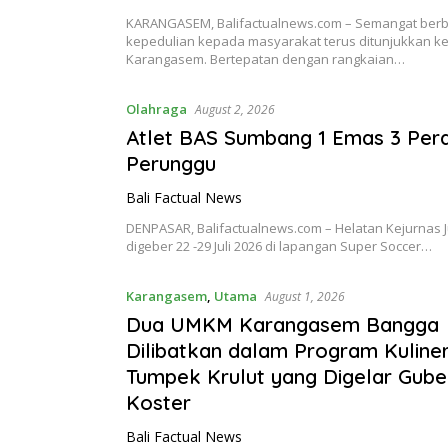
KARANGASEM, Balifactualnews.com – Semangat berb
kepedulian kepada masyarakat terus ditunjukkan ke
Karangasem. Bertepatan dengan rangkaian…
Olahraga
August 2, 2026
Atlet BAS Sumbang 1 Emas 3 Pera
Perunggu
Bali Factual News
DENPASAR, Balifactualnews.com – Helatan Kejurnas J
digeber 22 -29 Juli 2026 di lapangan Super Soccer…
Karangasem
,
Utama
August 1, 2026
Dua UMKM Karangasem Bangga
Dilibatkan dalam Program Kuliner
Tumpek Krulut yang Digelar Gube
Koster
Bali Factual News