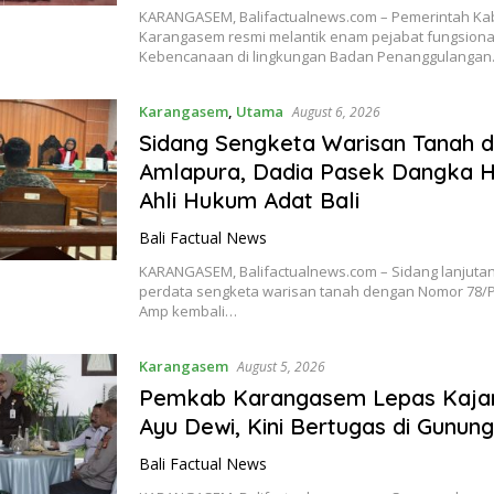
KARANGASEM, Balifactualnews.com – Pemerintah K
Karangasem resmi melantik enam pejabat fungsional
Kebencanaan di lingkungan Badan Penanggulanga
Karangasem
,
Utama
August 6, 2026
Sidang Sengketa Warisan Tanah d
Amlapura, Dadia Pasek Dangka H
Ahli Hukum Adat Bali
Bali Factual News
KARANGASEM, Balifactualnews.com – Sidang lanjuta
perdata sengketa warisan tanah dengan Nomor 78/
Amp kembali…
Karangasem
August 5, 2026
Pemkab Karangasem Lepas Kajari
Ayu Dewi, Kini Bertugas di Gunung
Bali Factual News