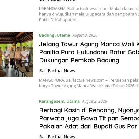
KARANGASEM, Balifactualnews.com – Makna kemerd
hanya diwujudkan melalui upacara dan pengibaran
Putih. Di Kabupaten…
Badung
,
Utama
August 3, 2026
Jelang Tawur Agung Manca Wali 
Panitia Pura Hulundanu Batur Ga
Dukungan Pemkab Badung
Bali Factual News
MANGUPURA, Balifactualnews.com – Persiapan pel
Karya Tawur Agung Manca Wali Krama Tahun 2026 d
Karangasem
,
Utama
August 2, 2026
Berbagi Kasih di Rendang, Nyony
Parwata juga Bawa Titipan Semb
Pakaian Adat dari Bupati Gus Par
Bali Factual News