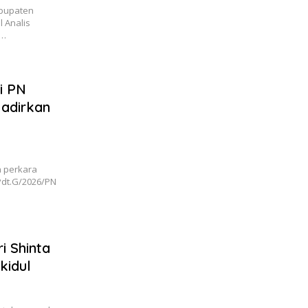
abupaten
 Analis
n…
i PN
adirkan
n perkara
Pdt.G/2026/PN
 Shinta
kidul