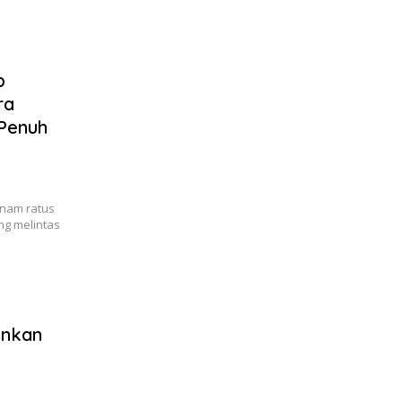
p
ra
 Penuh
enam ratus
ng melintas
ankan