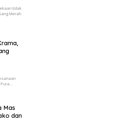
ekaan tidak
 Sang Merah
Krama,
lang
aksanaan
i Pura…
a Mas
ako dan