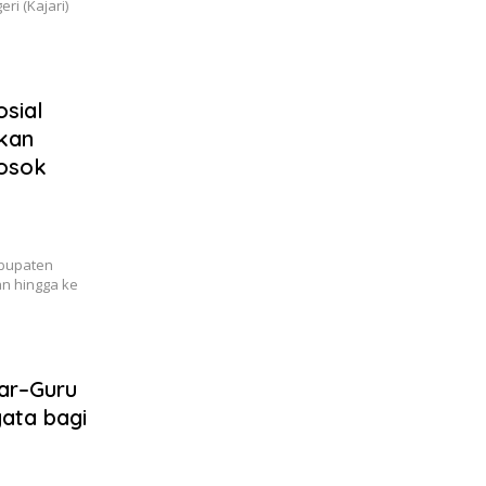
i (Kajari)
sial
rkan
losok
abupaten
n hingga ke
ar–Guru
ata bagi