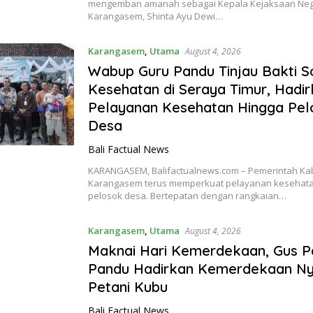
mengemban amanah sebagai Kepala Kejaksaan Neger
Karangasem, Shinta Ayu Dewi…
Karangasem
,
Utama
August 4, 2026
Wabup Guru Pandu Tinjau Bakti So
Kesehatan di Seraya Timur, Hadi
Pelayanan Kesehatan Hingga Pe
Desa
Bali Factual News
KARANGASEM, Balifactualnews.com – Pemerintah K
Karangasem terus memperkuat pelayanan kesehata
pelosok desa. Bertepatan dengan rangkaian…
Karangasem
,
Utama
August 4, 2026
Maknai Hari Kemerdekaan, Gus P
Pandu Hadirkan Kemerdekaan Ny
Petani Kubu
Bali Factual News