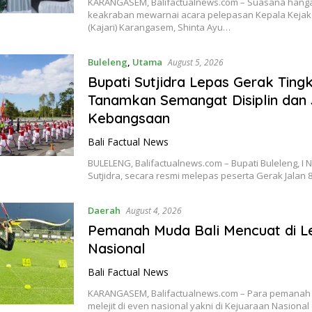
KARANGASEM, Balifactualnews.com – Suasana hang
keakraban mewarnai acara pelepasan Kepala Kejak
(Kajari) Karangasem, Shinta Ayu…
Buleleng
,
Utama
August 5, 2026
Bupati Sutjidra Lepas Gerak Ting
Tanamkan Semangat Disiplin dan 
Kebangsaan
Bali Factual News
BULELENG, Balifactualnews.com – Bupati Buleleng, I
Sutjidra, secara resmi melepas peserta Gerak Jalan 
Daerah
August 4, 2026
Pemanah Muda Bali Mencuat di L
Nasional
Bali Factual News
KARANGASEM, Balifactualnews.com – Para pemanah 
melejit di even nasional yakni di Kejuaraan Nasional