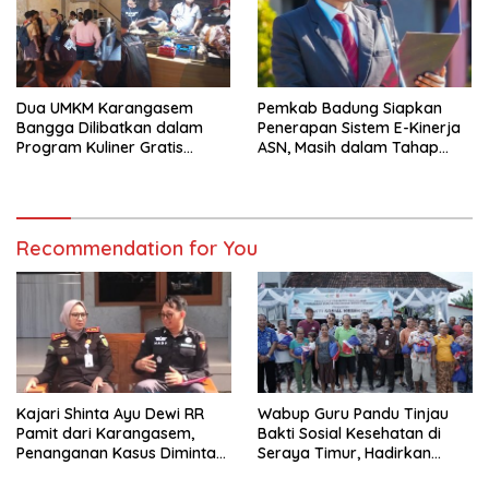
Dua UMKM Karangasem
Pemkab Badung Siapkan
Bangga Dilibatkan dalam
Penerapan Sistem E-Kinerja
Program Kuliner Gratis
ASN, Masih dalam Tahap
Tumpek Krulut yang Digelar
Kajian dan Penyempurnaan
Gubernur Koster
Recommendation for You
Kajari Shinta Ayu Dewi RR
Wabup Guru Pandu Tinjau
Pamit dari Karangasem,
Bakti Sosial Kesehatan di
Penanganan Kasus Diminta
Seraya Timur, Hadirkan
Tetap Berjalan Hingga Tuntas
Pelayanan Kesehatan Hingga