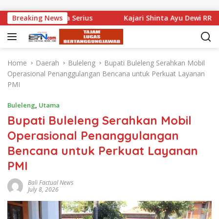
Skip to content
 Alami Luka Serius
Breaking News
Kajari Shinta Ayu Dewi RR Pamit 
Home
Daerah
Buleleng
Bupati Buleleng Serahkan Mobil
Operasional Penanggulangan Bencana untuk Perkuat Layanan
PMI
Buleleng
,
Utama
Bupati Buleleng Serahkan Mobil
Operasional Penanggulangan
Bencana untuk Perkuat Layanan
PMI
Bali Factual News
July 8, 2026