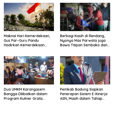
Pelosok Desa
Maknai Hari Kemerdekaan,
Berbagi Kasih di Rendang,
Gus Par–Guru Pandu
Nyonya Mas Parwata juga
Hadirkan Kemerdekaan
Bawa Titipan Sembako dan
Nyata bagi Petani Kubu
Pakaian Adat dari Bupati Gus
Par
Dua UMKM Karangasem
Pemkab Badung Siapkan
Bangga Dilibatkan dalam
Penerapan Sistem E-Kinerja
Program Kuliner Gratis
ASN, Masih dalam Tahap
Tumpek Krulut yang Digelar
Kajian dan Penyempurnaan
Gubernur Koster