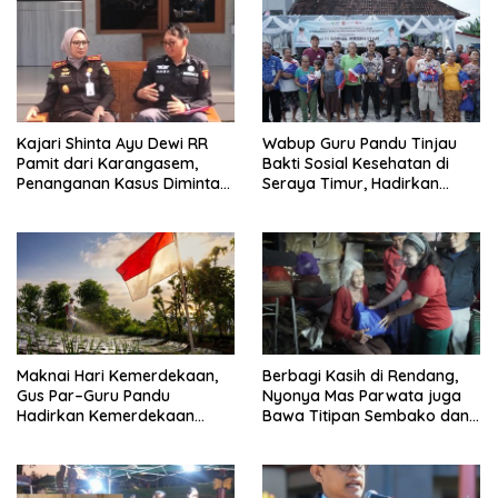
Kajari Shinta Ayu Dewi RR
Wabup Guru Pandu Tinjau
Pamit dari Karangasem,
Bakti Sosial Kesehatan di
Penanganan Kasus Diminta
Seraya Timur, Hadirkan
Tetap Berjalan Hingga Tuntas
Pelayanan Kesehatan Hingga
Pelosok Desa
Maknai Hari Kemerdekaan,
Berbagi Kasih di Rendang,
Gus Par–Guru Pandu
Nyonya Mas Parwata juga
Hadirkan Kemerdekaan
Bawa Titipan Sembako dan
Nyata bagi Petani Kubu
Pakaian Adat dari Bupati Gus
Par