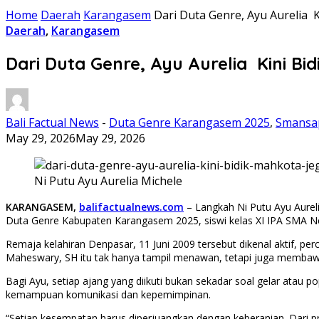
Home
Daerah
Karangasem
Dari Duta Genre, Ayu Aurelia
Daerah
,
Karangasem
Dari Duta Genre, Ayu Aurelia Kini 
Bali Factual News
-
Duta Genre Karangasem 2025
,
Smansa
May 29, 2026
May 29, 2026
Ni Putu Ayu Aurelia Michele
KARANGASEM,
balifactualnews.com
– Langkah Ni Putu Ayu Aurel
Duta Genre Kabupaten Karangasem 2025, siswi kelas XI IPA SMA Neg
Remaja kelahiran Denpasar, 11 Juni 2009 tersebut dikenal aktif, pe
Maheswary, SH itu tak hanya tampil menawan, tetapi juga membawa
Bagi Ayu, setiap ajang yang diikuti bukan sekadar soal gelar atau
kemampuan komunikasi dan kepemimpinan.
“Setiap kesempatan harus diperjuangkan dengan keberanian. Dari pro