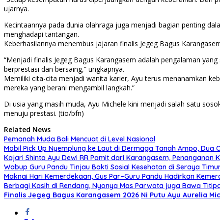
ujarnya.
Kecintaannya pada dunia olahraga juga menjadi bagian penting da
menghadapi tantangan.
Keberhasilannya menembus jajaran finalis Jegeg Bagus Karangasem 
“Menjadi finalis Jegeg Bagus Karangasem adalah pengalaman yang
berprestasi dan bersaing,” ungkapnya.
Memiliki cita-cita menjadi wanita karier, Ayu terus menanamkan
mereka yang berani mengambil langkah.”
Di usia yang masih muda, Ayu Michele kini menjadi salah satu so
menuju prestasi. (tio/bfn)
Related News
Pemanah Muda Bali Mencuat di Level Nasional
Mobil Pick Up Nyemplung ke Laut di Dermaga Tanah Ampo, Dua O
Kajari Shinta Ayu Dewi RR Pamit dari Karangasem, Penanganan K
Wabup Guru Pandu Tinjau Bakti Sosial Kesehatan di Seraya Timu
Maknai Hari Kemerdekaan, Gus Par–Guru Pandu Hadirkan Kemer
Berbagi Kasih di Rendang, Nyonya Mas Parwata juga Bawa Titip
Finalis Jegeg Bagus Karangasem 2026
Ni Putu Ayu Aurelia Mi