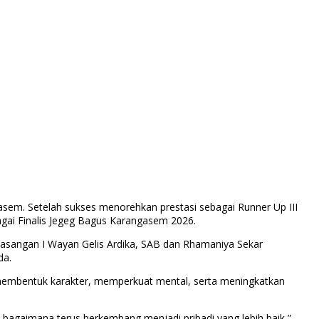
asem. Setelah sukses menorehkan prestasi sebagai Runner Up III
agai Finalis Jegeg Bagus Karangasem 2026.
i pasangan I Wayan Gelis Ardika, SAB dan Rhamaniya Sekar
da.
uk membentuk karakter, memperkuat mental, serta meningkatkan
n bagaimana terus berkembang menjadi pribadi yang lebih baik,”