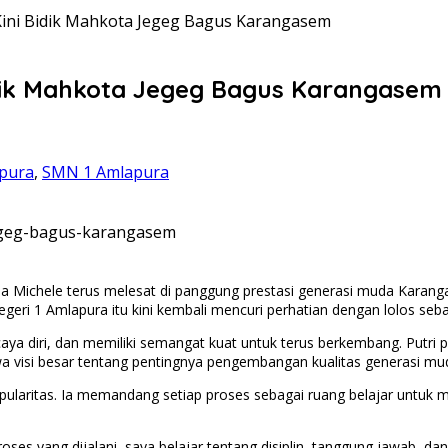
 Kini Bidik Mahkota Jegeg Bagus Karangasem
Bidik Mahkota Jegeg Bagus Karangasem
pura
,
SMN 1 Amlapura
ia Michele terus melesat di panggung prestasi generasi muda Karang
eri 1 Amlapura itu kini kembali mencuri perhatian dengan lolos seb
rcaya diri, dan memiliki semangat kuat untuk terus berkembang. Putr
 visi besar tentang pentingnya pengembangan kualitas generasi mu
 popularitas. Ia memandang setiap proses sebagai ruang belajar unt
ses yang dijalani, saya belajar tentang disiplin, tanggung jawab, da