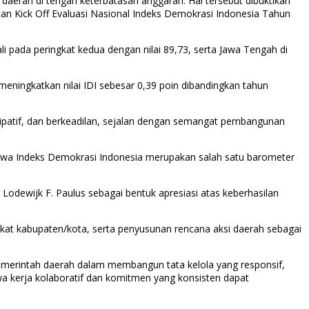
aerah di tengah keterbatasan anggaran. Hal tersebut dibuktikan
atan Kick Off Evaluasi Nasional Indeks Demokrasi Indonesia Tahun
 pada peringkat kedua dengan nilai 89,73, serta Jawa Tengah di
meningkatkan nilai IDI sebesar 0,39 poin dibandingkan tahun
isipatif, dan berkeadilan, sejalan dengan semangat pembangunan
ahwa Indeks Demokrasi Indonesia merupakan salah satu barometer
Lodewijk F. Paulus sebagai bentuk apresiasi atas keberhasilan
at kabupaten/kota, serta penyusunan rencana aksi daerah sebagai
pemerintah daerah dalam membangun tata kelola yang responsif,
wa kerja kolaboratif dan komitmen yang konsisten dapat