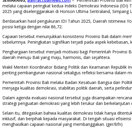
SEMARANG,
Balifactualnews.com
– Pemerintah Provinsi Bali kem
melalui capaian peringkat kedua Indeks Demokrasi Indonesia (IDI) 
2025 yang diselenggarakan di Horison Ultima Sentraland, Simpang 
Berdasarkan hasil pengukuran IDI Tahun 2025, Daerah Istimewa Yogy
posisi ketiga dengan nilai 86,72.
Capaian tersebut menunjukkan konsistensi Provinsi Bali dalam mempe
sebelumnya. Peningkatan signifikan terjadi pada aspek kebebasan,
Penghargaan tersebut menjadi motivasi bagi Pemerintah Provinsi Ba
daerah menuju Bali yang maju, harmonis, dan sejahtera.
Wakil Menteri Koordinator Bidang Politik dan Keamanan Republik
penting pembangunan nasional sekaligus refleksi bersama dalam me
Pemerintah Provinsi Bali melalui Badan Kesatuan Bangsa dan Politi
menjaga kualitas demokrasi, stabilitas politik daerah, serta perlin
Dalam agenda evaluasi nasional tersebut juga disampaikan rencan
strategi penguatan demokrasi yang lebih terukur dan berkelanjutan d
Selain itu, ditegaskan bahwa kualitas demokrasi tidak hanya dite
inklusif, dan berpihak kepada masyarakat. Di tengah situasi efisi
menghasilkan capaian nasional yang membanggakan. (ger/bfn)