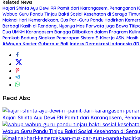
Related News
Kajari Shinta Ayu Dewi RR Pamit dari Karangasem, Penanganan K
Wabup Guru Pandu Tinjau Bakti Sosial Kesehatan di Seraya Timu
Maknai Hari Kemerdekaan, Gus Par–Guru Pandu Hadirkan Kemer
Berbagi Kasih di Rendang, Nyonya Mas Parwata juga Bawa Titip
Dua UMKM Karangasem Bangga Dilibatkan dalam Program Kuliner 
Pemkab Badung Siapkan Penerapan Sistem E-Kinerja ASN, Masi
#Wayan Koster
Gubernur Bali
Indeks Demokrasi Indonesia (ID
Read Also
Kajari Shinta Ayu Dewi RR Pamit dari Karangasem, Penan
Wabup Guru Pandu Tinjau Bakti Sosial Kesehatan di Ser