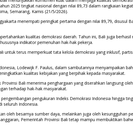
bali menunjukkan komitmen kuat dalam menjaga kualitas demokrasi d
Tahun 2025 tingkat nasional dengan nilai 89,73 dalam rangkaian kegi
Lima, Semarang, Kamis (21/5/2026).
akarta menempati peringkat pertama dengan nilai 89,79, disusul Bali
rtahankan kualitas demokrasi daerah. Tahun ini, Bali juga berhasil 
 khususnya indikator pemenuhan hak-hak pekerja.
li untuk terus memperkuat tata kelola demokrasi yang inklusif, part
 Indonesia, Lodewijk F. Paulus, dalam sambutannya menyampaikan b
ningkatkan kualitas kebijakan yang berpihak kepada masyarakat.
k Provinsi Bali menerima penghargaan yang diserahkan langsung oleh 
dungan terhadap hak-hak masyarakat.
a pengembangan pengukuran Indeks Demokrasi Indonesia hingga tingk
i seluruh Indonesia.
ntukan oleh besarnya sumber daya, melainkan juga oleh kesungguhan 
ensi anggaran, Pemerintah Provinsi Bali tetap mampu membuktikan bah