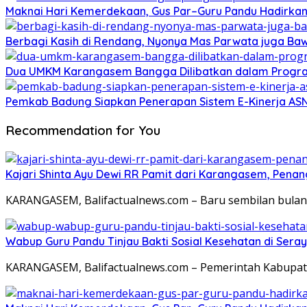
Maknai Hari Kemerdekaan, Gus Par–Guru Pandu Hadirka
Berbagi Kasih di Rendang, Nyonya Mas Parwata juga Baw
Dua UMKM Karangasem Bangga Dilibatkan dalam Program 
Pemkab Badung Siapkan Penerapan Sistem E-Kinerja AS
Recommendation for You
Kajari Shinta Ayu Dewi RR Pamit dari Karangasem, Penan
KARANGASEM, Balifactualnews.com – Baru sembilan bulan
Wabup Guru Pandu Tinjau Bakti Sosial Kesehatan di Ser
KARANGASEM, Balifactualnews.com – Pemerintah Kabupat