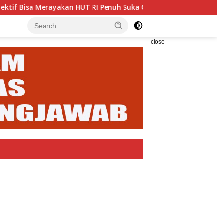
an HUT RI Penuh Suka Cita
Enam Analis Kebencanaan BP
close