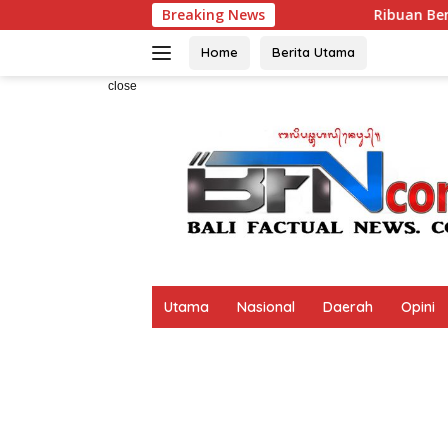
Skip
Breaking News
Ribuan Bendera Dibagikan, W
to
content
Home
Berita Utama
close
Utama
Nasional
Daerah
Opini