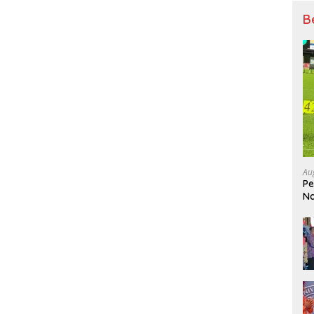
B
Au
Pe
Na