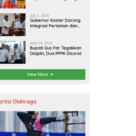
Resmikan Kantor Baru,
Bupati Satria Dorong
Inovasi Digital
July 2, 2026
Gubernur Koster Dorong
Integrasi Pertanian dan
Pariwisata Berbasis
Budaya, Yakini Bali jadi
Laboratorium Kearifan
June 24, 2026
Lokal
Bupati Gus Par Tegakkan
Disiplin, Dua PPPK Dicoret
View More
erita Olahraga