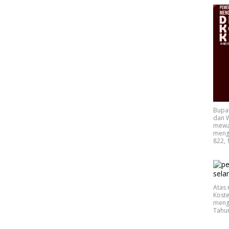
Bupa
dan W
mewak
mengu
822, 
Atas 
Koste
mengu
Tahu