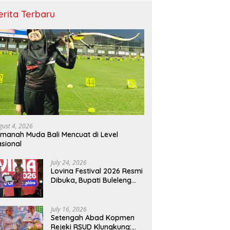
erita Terbaru
gust 4, 2026
manah Muda Bali Mencuat di Level
sional
July 24, 2026
Lovina Festival 2026 Resmi
Dibuka, Bupati Buleleng
Tegaskan Kunci Penguatan
Pariwisata Bali Utara
July 16, 2026
Setengah Abad Kopmen
Rejeki RSUD Klungkung: