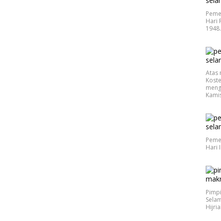
Peme
Hari 
1948
Atas 
Koste
meng
Kamis
Peme
Hari 
Pimp
Selam
Hijri