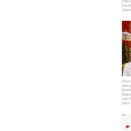
Putu
Pand
Selam
Atas
dan p
Bulel
Bupat
Hari
Saka 