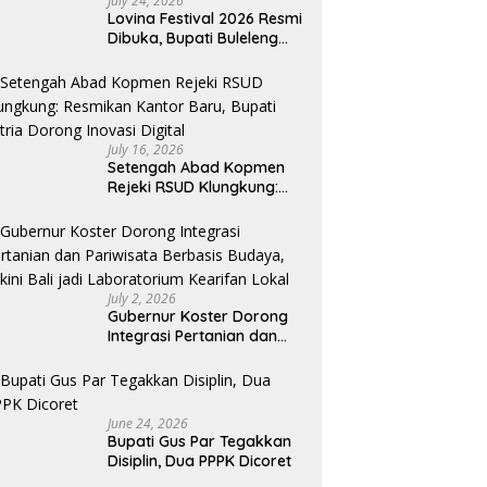
July 24, 2026
Lovina Festival 2026 Resmi
Dibuka, Bupati Buleleng
Tegaskan Kunci Penguatan
Pariwisata Bali Utara
July 16, 2026
Setengah Abad Kopmen
Rejeki RSUD Klungkung:
Resmikan Kantor Baru,
Bupati Satria Dorong
Inovasi Digital
July 2, 2026
Gubernur Koster Dorong
Integrasi Pertanian dan
Pariwisata Berbasis
Budaya, Yakini Bali jadi
Laboratorium Kearifan
Lokal
June 24, 2026
Bupati Gus Par Tegakkan
Disiplin, Dua PPPK Dicoret