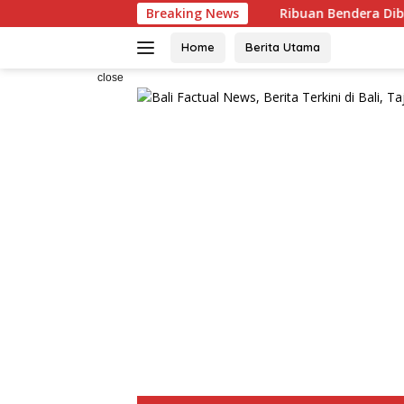
Skip
Breaking News
Ribuan Bendera Dibagikan, Wabup S
to
content
Home
Berita Utama
close