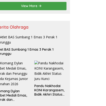
View More
erita Olahraga
let BAS Sumbang 1 Emas 3 Perak 1
erunggu
Pandu Nakhodai
KONI Karangasem,
omang Dylan
Bidik Akhiri Status
bet Medali Emas,
Juru Kunci
rak dan
erunggu pada