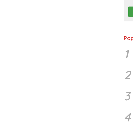
Ke
P
Pop
1
2
3
4