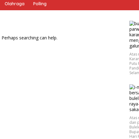
Olahraga
Polling
. Perhaps searching can help.
Atas
Karan
Putu
Pand
Selam
Atas
dan p
Bulel
Bupat
Hari