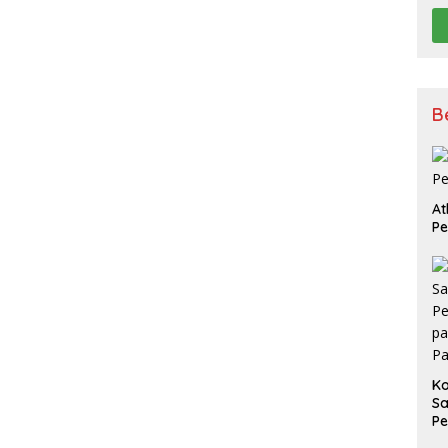
B
At
P
K
Sa
Pe
P