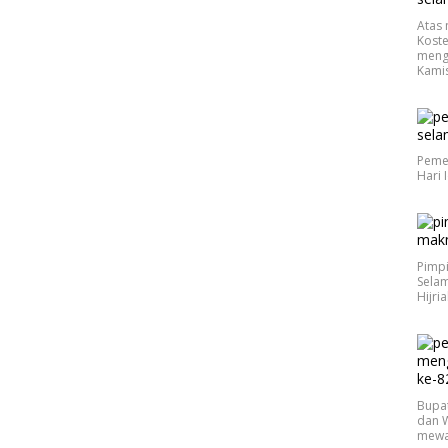
Atas 
Koste
meng
Kamis
Peme
Hari 
Pimp
Selam
Hijri
Bupa
dan W
mewak