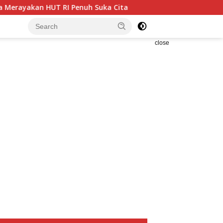
 RI Penuh Suka Cita
Enam Analis Kebencanaan BPBD Ka
close