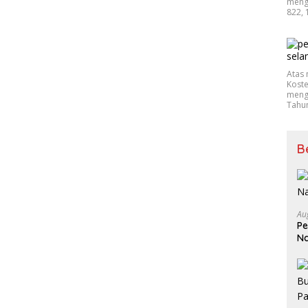
mengu
822, 
Atas 
Koste
mengu
Tahu
B
Au
Pe
Na