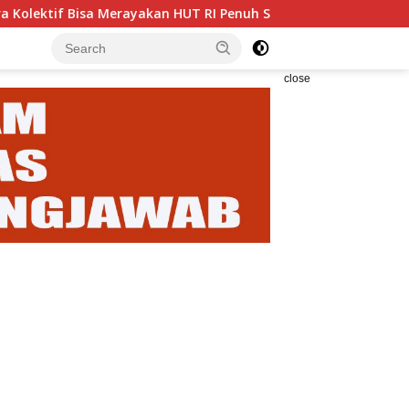
rayakan HUT RI Penuh Suka Cita
Enam Analis Kebencana
close