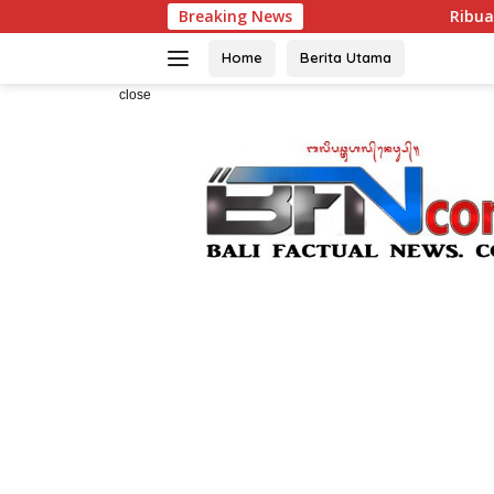
Skip
Breaking News
Ribuan Bendera Dibagika
to
content
Home
Berita Utama
close