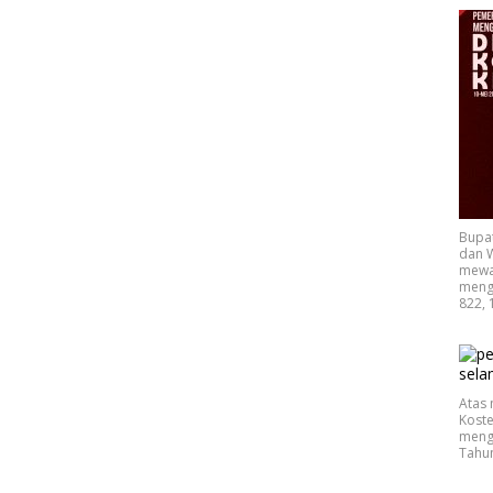
Bupa
dan W
mewak
mengu
822, 
Atas 
Koste
mengu
Tahu