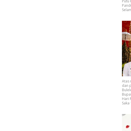
Putu
Pand
Selam
Atas
dan p
Bulel
Bupat
Hari
Saka 