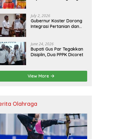
Resmikan Kantor Baru,
Bupati Satria Dorong
Inovasi Digital
July 2, 2026
Gubernur Koster Dorong
Integrasi Pertanian dan
Pariwisata Berbasis
Budaya, Yakini Bali jadi
Laboratorium Kearifan
June 24, 2026
Lokal
Bupati Gus Par Tegakkan
Disiplin, Dua PPPK Dicoret
View More
erita Olahraga