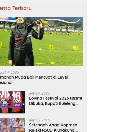
erita Terbaru
gust 4, 2026
manah Muda Bali Mencuat di Level
sional
July 24, 2026
Lovina Festival 2026 Resmi
Dibuka, Bupati Buleleng
Tegaskan Kunci Penguatan
Pariwisata Bali Utara
July 16, 2026
Setengah Abad Kopmen
Rejeki RSUD Klungkung: