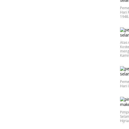
Peme
Hari 
1948
Atas 
Koste
meng
Kamis
Peme
Hari 
Pimp
Selam
Hijri