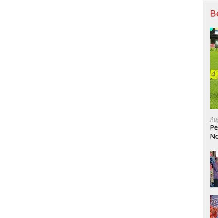
B
Au
Pe
Na