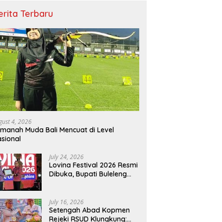
erita Terbaru
gust 4, 2026
manah Muda Bali Mencuat di Level
sional
July 24, 2026
Lovina Festival 2026 Resmi
Dibuka, Bupati Buleleng
Tegaskan Kunci Penguatan
Pariwisata Bali Utara
July 16, 2026
Setengah Abad Kopmen
Rejeki RSUD Klungkung: