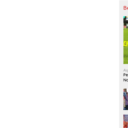
B
Au
Pe
Na