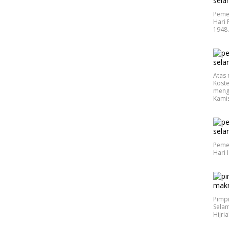
Peme
Hari 
1948
Atas 
Koste
meng
Kamis
Peme
Hari 
Pimp
Selam
Hijri