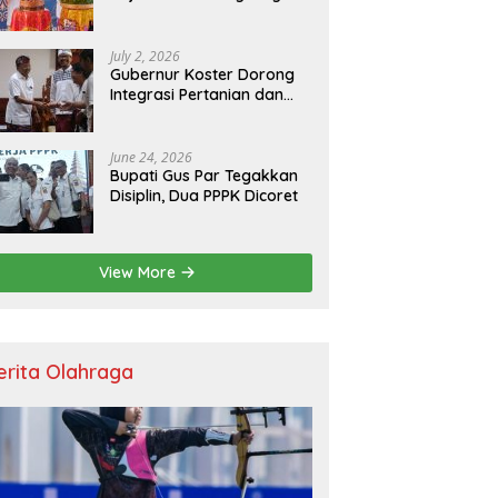
Resmikan Kantor Baru,
Bupati Satria Dorong
Inovasi Digital
July 2, 2026
Gubernur Koster Dorong
Integrasi Pertanian dan
Pariwisata Berbasis
Budaya, Yakini Bali jadi
Laboratorium Kearifan
June 24, 2026
Lokal
Bupati Gus Par Tegakkan
Disiplin, Dua PPPK Dicoret
View More
erita Olahraga