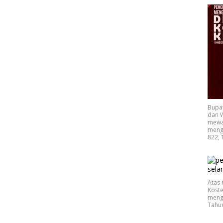
Bupa
dan W
mewak
mengu
822, 
Atas 
Koste
mengu
Tahu