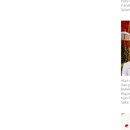
Putu
Pand
Selam
Atas
dan p
Bulel
Bupat
Hari
Saka 