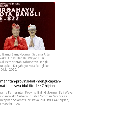
ti Bangli Sang Nyoman Sedana Arta
akil Bupati Bangli I Wayan Diar
ili Pemerintah Kabupaten Bangli
capkan Dirgahayu Kota Bangli ke -
10 Mei 2026.
nama Pemerintah Provinsi Bali, Gubernur Bali Wayan
r dan Wakil Gubernur Bali, I Nyoman Giri Prasta
capkan Selamat Hari Raya Idul Fitri 1447 hijriah,
n Masehi 2026.