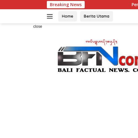
Skip
Breaking News
Pemanah Muda Bali
to
content
Home
Berita Utama
close