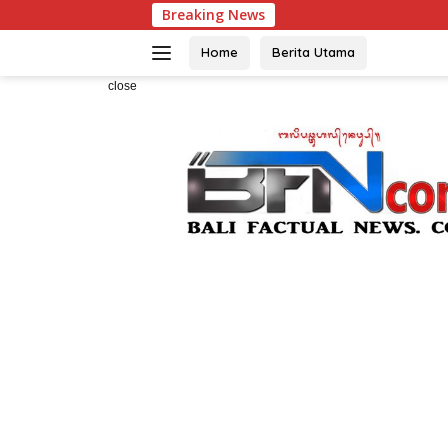
Skip
Breaking News
Sidang Sen
to
content
Home
Berita Utama
close