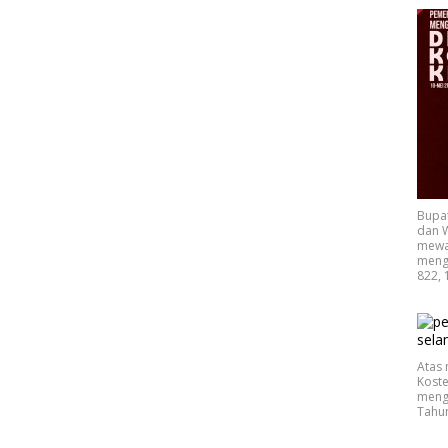
Bupa
dan W
mewak
mengu
822, 
Atas 
Koste
mengu
Tahu