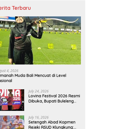
erita Terbaru
gust 4, 2026
manah Muda Bali Mencuat di Level
sional
July 24, 2026
Lovina Festival 2026 Resmi
Dibuka, Bupati Buleleng
Tegaskan Kunci Penguatan
Pariwisata Bali Utara
July 16, 2026
Setengah Abad Kopmen
Rejeki RSUD Klungkung: