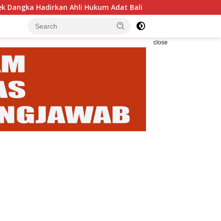
rkan Ahli Hukum Adat Bali
Pemkab Karangasem Lepas Ka
close