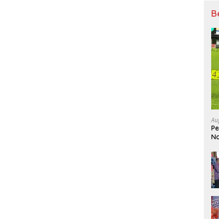
B
Au
Pe
Na