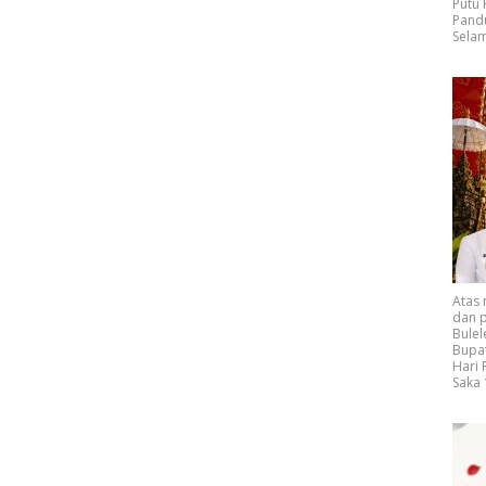
Putu
Pand
Selam
Atas
dan p
Bulel
Bupat
Hari
Saka 