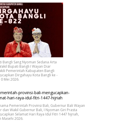
ti Bangli Sang Nyoman Sedana Arta
akil Bupati Bangli I Wayan Diar
ili Pemerintah Kabupaten Bangli
capkan Dirgahayu Kota Bangli ke -
10 Mei 2026.
nama Pemerintah Provinsi Bali, Gubernur Bali Wayan
r dan Wakil Gubernur Bali, I Nyoman Giri Prasta
capkan Selamat Hari Raya Idul Fitri 1447 hijriah,
n Masehi 2026.