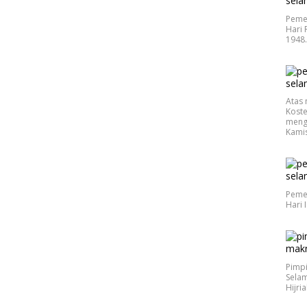
Peme
Hari 
1948
Atas 
Koste
meng
Kamis
Peme
Hari 
Pimp
Selam
Hijri