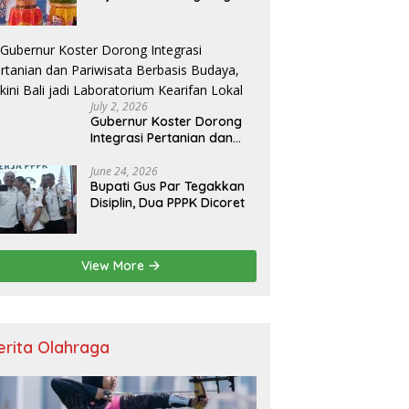
Resmikan Kantor Baru,
Bupati Satria Dorong
Inovasi Digital
July 2, 2026
Gubernur Koster Dorong
Integrasi Pertanian dan
Pariwisata Berbasis
Budaya, Yakini Bali jadi
June 24, 2026
Bupati Gus Par Tegakkan
Laboratorium Kearifan
Disiplin, Dua PPPK Dicoret
Lokal
View More
erita Olahraga