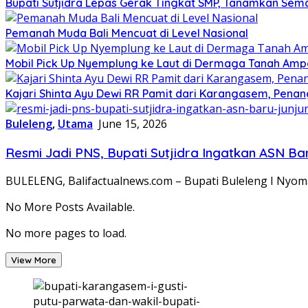
Bupati Sutjidra Lepas Gerak Tingkat SMP, Tanamkan Sem
Pemanah Muda Bali Mencuat di Level Nasional
Mobil Pick Up Nyemplung ke Laut di Dermaga Tanah Ampo
Kajari Shinta Ayu Dewi RR Pamit dari Karangasem, Penan
Buleleng
,
Utama
June 15, 2026
Resmi Jadi PNS, Bupati Sutjidra Ingatkan ASN Bar
BULELENG, Balifactualnews.com – Bupati Buleleng I Nyo
No More Posts Available.
No more pages to load.
View More