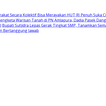
akat Secara Kolektif Bisa Merayakan HUT RI Penuh Suka Ci
Sengketa Warisan Tanah di PN Amlapura, Dadia Pasek Dang
l
Bupati Sutjidra Lepas Gerak Tingkat SMP, Tanamkan Sema