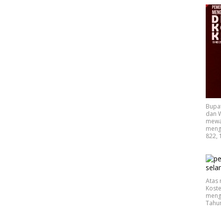
Bupa
dan W
mewak
mengu
822, 
Atas 
Koste
mengu
Tahu