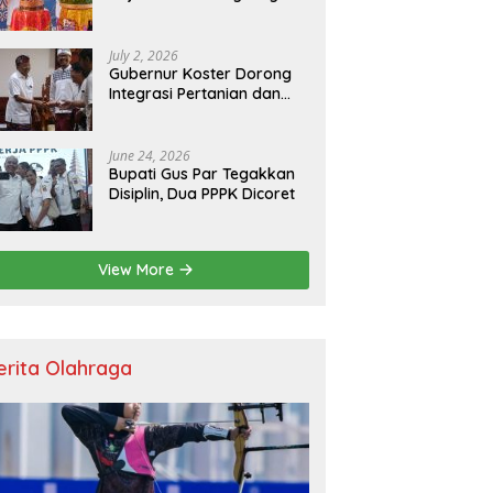
Resmikan Kantor Baru,
Bupati Satria Dorong
Inovasi Digital
July 2, 2026
Gubernur Koster Dorong
Integrasi Pertanian dan
Pariwisata Berbasis
Budaya, Yakini Bali jadi
Laboratorium Kearifan
June 24, 2026
Lokal
Bupati Gus Par Tegakkan
Disiplin, Dua PPPK Dicoret
View More
erita Olahraga