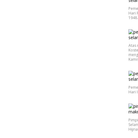
Peme
Hari 
1948
Atas 
Koste
meng
Kamis
Peme
Hari 
Pimp
Selam
Hijri