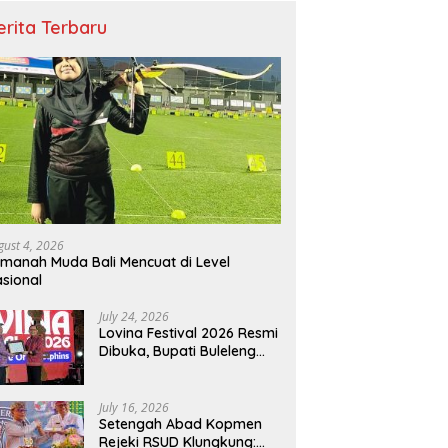
erita Terbaru
gust 4, 2026
manah Muda Bali Mencuat di Level
sional
July 24, 2026
Lovina Festival 2026 Resmi
Dibuka, Bupati Buleleng
Tegaskan Kunci Penguatan
Pariwisata Bali Utara
July 16, 2026
Setengah Abad Kopmen
Rejeki RSUD Klungkung: