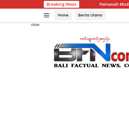
Skip
Breaking News
Pemanah Muda Bali Mencuat di Le
to
content
Home
Berita Utama
close