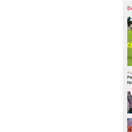
B
Au
Pe
Na