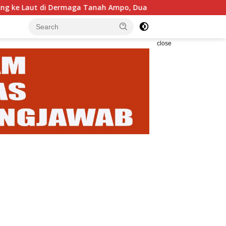
maga Tanah Ampo, Dua Orang Alami Luka Serius
Kajari
close