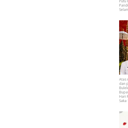
Putu
Pand
Selam
Atas
dan p
Bulel
Bupat
Hari
Saka 