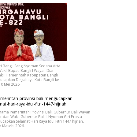
ti Bangli Sang Nyoman Sedana Arta
akil Bupati Bangli I Wayan Diar
ili Pemerintah Kabupaten Bangli
capkan Dirgahayu Kota Bangli ke -
10 Mei 2026.
nama Pemerintah Provinsi Bali, Gubernur Bali Wayan
r dan Wakil Gubernur Bali, I Nyoman Giri Prasta
capkan Selamat Hari Raya Idul Fitri 1447 hijriah,
n Masehi 2026.