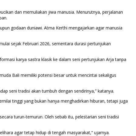
nyucikan dan memuliakan jiwa manusia. Menurutnya, perjalanan
pan.
maupun godaan duniawi. Atma Kerthi mengajarkan agar manusia
imulai sejak Februari 2026, sementara durasi pertunjukan
masi karya sastra klasik ke dalam seni pertunjukan Arja tanpa
i muda Bali memiliki potensi besar untuk mencintai sekaligus
ap seni tradisi akan tumbuh dengan sendirinya,” katanya.
nilai tinggi yang bukan hanya menghadirkan hiburan, tetapi juga
cara turun-temurun. Oleh sebab itu, pelestarian seni tradisi
lihara agar tetap hidup di tengah masyarakat,” ujarnya.