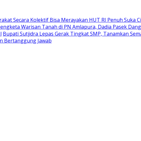
akat Secara Kolektif Bisa Merayakan HUT RI Penuh Suka Ci
Sengketa Warisan Tanah di PN Amlapura, Dadia Pasek Dang
l
Bupati Sutjidra Lepas Gerak Tingkat SMP, Tanamkan Sema