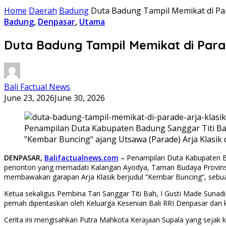
Home
Daerah
Badung
Duta Badung Tampil Memikat di Para
Badung
,
Denpasar
,
Utama
Duta Badung Tampil Memikat di Parad
Bali Factual News
June 23, 2026
June 30, 2026
Penampilan Duta Kabupaten Badung Sanggar Titi Ba
"Kembar Buncing" ajang Utsawa (Parade) Arja Klasik d
DENPASAR,
Balifactualnews.com
–
Penampilan Duta Kabupaten Ba
penonton yang memadati Kalangan Ayodya, Taman Budaya Provinsi B
membawakan garapan Arja Klasik berjudul “Kembar Buncing”, sebuah 
Ketua sekaligus Pembina Tari Sanggar Titi Bah, I Gusti Made Suna
pernah dipentaskan oleh Keluarga Kesenian Bali RRI Denpasar dan 
Cerita ini mengisahkan Putra Mahkota Kerajaan Supala yang sejak 