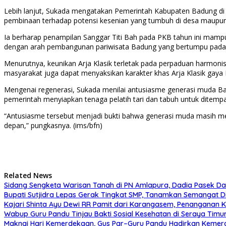
Lebih lanjut, Sukada mengatakan Pemerintah Kabupaten Badung 
pembinaan terhadap potensi kesenian yang tumbuh di desa maupun
Ia berharap penampilan Sanggar Titi Bah pada PKB tahun ini mampu me
dengan arah pembangunan pariwisata Badung yang bertumpu pada p
Menurutnya, keunikan Arja Klasik terletak pada perpaduan harmonis 
masyarakat juga dapat menyaksikan karakter khas Arja Klasik gaya Bad
Mengenai regenerasi, Sukada menilai antusiasme generasi muda Badun
pemerintah menyiapkan tenaga pelatih tari dan tabuh untuk ditempa
“Antusiasme tersebut menjadi bukti bahwa generasi muda masih me
depan,” pungkasnya. (ims/bfn)
Related News
Sidang Sengketa Warisan Tanah di PN Amlapura, Dadia Pasek Da
Bupati Sutjidra Lepas Gerak Tingkat SMP, Tanamkan Semangat D
Kajari Shinta Ayu Dewi RR Pamit dari Karangasem, Penanganan K
Wabup Guru Pandu Tinjau Bakti Sosial Kesehatan di Seraya Timu
Maknai Hari Kemerdekaan, Gus Par–Guru Pandu Hadirkan Kemer