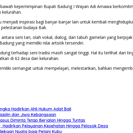
di bawah kepemimpinan Bupati Badung I Wayan Adi Arnawa berkomi
 kelurahan.
njadi inspirasi bagi banjar-banjar lain untuk kembali menghidupkan k
elestarian budaya Bali.
antara seni tari, olah vokal, dialog, dan tabuh gamelan yang berpija
ung yang memiliki nilai artistik tersendiri.
g terhadap seni tradisi masih sangat tinggi. Hal itu terlihat dari ti
tkan di 62 desa dan kelurahan.
miliki semangat untuk mempelajari, melestarikan, bahkan mengemban
ngka Hadirkan Ahli Hukum Adat Bali
isiplin dan Jiwa Kebangsaan
asus Diminta Tetap Berjalan Hingga Tuntas
r, Hadirkan Pelayanan Kesehatan Hingga Pelosok Desa
dekaan Nyata bagi Petani Kubu