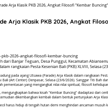
de Arja Klasik PKB 2026, Angkat Filosofi "Kembar Buncing
e Arja Klasik PKB 2026, Angkat Filos
h dari Banjar Teguan, Desa Punggul, Kecamatan Abiansema
alam rangkaian Pesta Kesenian Bali (PKB) XLVIII, Selasa (2
dung pada ajang Utsawa (Parade) Arja Klasik dalam rangkaian Pesta
ali (Art Center) Denpasar, Selasa (23/6/2026). Sanggar Titi Bah d
pementasan yang mengangkat nilai-nilai spiritual, filosofi kehidupa
di, mengungkapkan bahwa kisah “Kembar Buncing” diadaptasi dari ceri
kemudian dikembangkan kembali dalam bentuk pertunjukan Arja Klasi
kecil harus hidup di tengah hutan demi menghindari ancaman musuh k