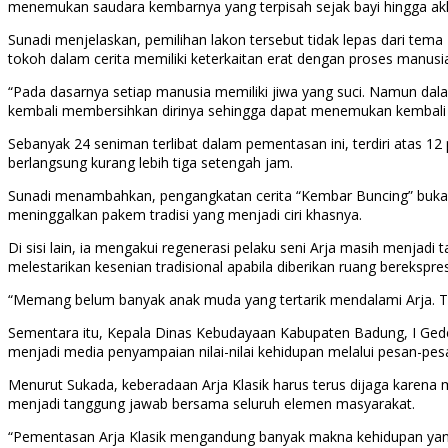
menemukan saudara kembarnya yang terpisah sejak bayi hingga ak
Sunadi menjelaskan, pemilihan lakon tersebut tidak lepas dari te
tokoh dalam cerita memiliki keterkaitan erat dengan proses manusi
“Pada dasarnya setiap manusia memiliki jiwa yang suci. Namun dal
kembali membersihkan dirinya sehingga dapat menemukan kembali k
Sebanyak 24 seniman terlibat dalam pementasan ini, terdiri atas 12
berlangsung kurang lebih tiga setengah jam.
Sunadi menambahkan, pengangkatan cerita “Kembar Buncing” bukan s
meninggalkan pakem tradisi yang menjadi ciri khasnya.
Di sisi lain, ia mengakui regenerasi pelaku seni Arja masih menjadi 
melestarikan kesenian tradisional apabila diberikan ruang bereksp
“Memang belum banyak anak muda yang tertarik mendalami Arja. Teta
Sementara itu, Kepala Dinas Kebudayaan Kabupaten Badung, I Gede S
menjadi media penyampaian nilai-nilai kehidupan melalui pesan-pesa
Menurut Sukada, keberadaan Arja Klasik harus terus dijaga karena me
menjadi tanggung jawab bersama seluruh elemen masyarakat.
“Pementasan Arja Klasik mengandung banyak makna kehidupan yang rel