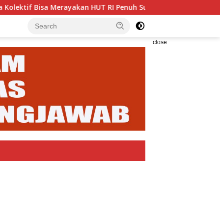
ayakan HUT RI Penuh Suka Cita
Enam Analis Kebencana
close