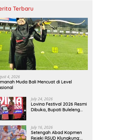
erita Terbaru
gust 4, 2026
manah Muda Bali Mencuat di Level
sional
July 24, 2026
Lovina Festival 2026 Resmi
Dibuka, Bupati Buleleng
Tegaskan Kunci Penguatan
Pariwisata Bali Utara
July 16, 2026
Setengah Abad Kopmen
Rejeki RSUD Klungkung: