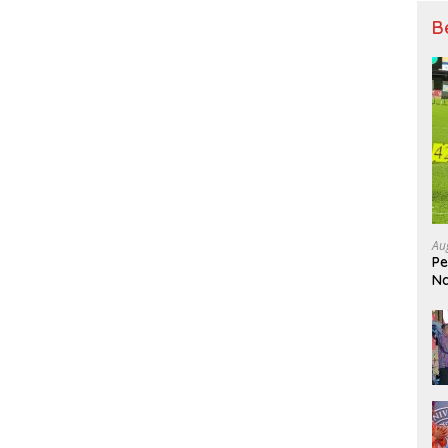
B
Au
Pe
Na