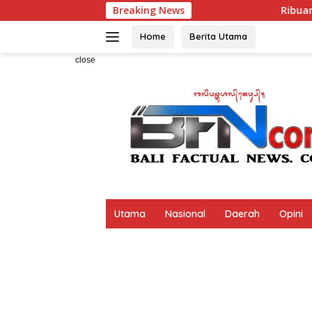
Skip
Breaking News
Ribuan Bendera Dibagika
to
content
Home
Berita Utama
close
Utama
Nasional
Daerah
Opini