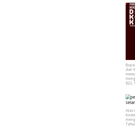
Bupa
dan W
mewak
mengu
822, 
Atas 
Koste
mengu
Tahu