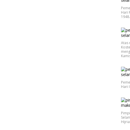
Peme
Hari 
1948
Atas 
Koste
meng
Kamis
Peme
Hari 
Pimp
Selam
Hijri