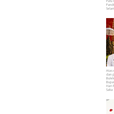
Putu
Pand
Selam
Atas
dan p
Bulel
Bupat
Hari
Saka 