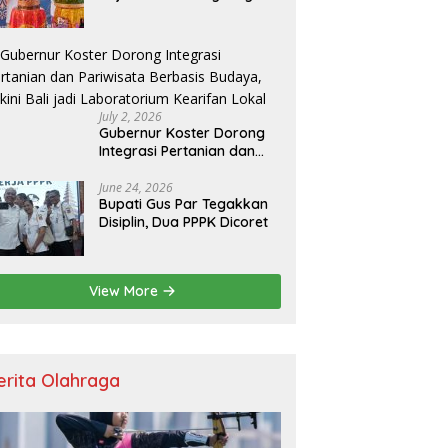
Resmikan Kantor Baru,
Bupati Satria Dorong
Inovasi Digital
July 2, 2026
Gubernur Koster Dorong
Integrasi Pertanian dan
Pariwisata Berbasis
Budaya, Yakini Bali jadi
June 24, 2026
Bupati Gus Par Tegakkan
Laboratorium Kearifan
Disiplin, Dua PPPK Dicoret
Lokal
View More
erita Olahraga