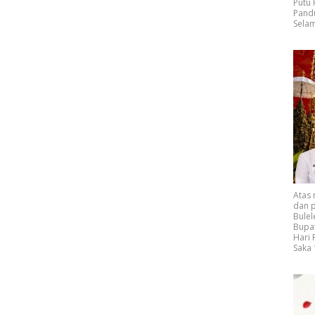
Putu
Pand
Selam
Atas
dan p
Bulel
Bupat
Hari
Saka 