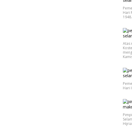
Peme
Hari 
1948
Atas 
Koste
meng
Kamis
Peme
Hari 
Pimp
Selam
Hijri