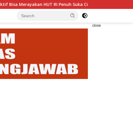
 HUT RI Penuh Suka Cita
Enam Analis Kebencanaan BPB
close