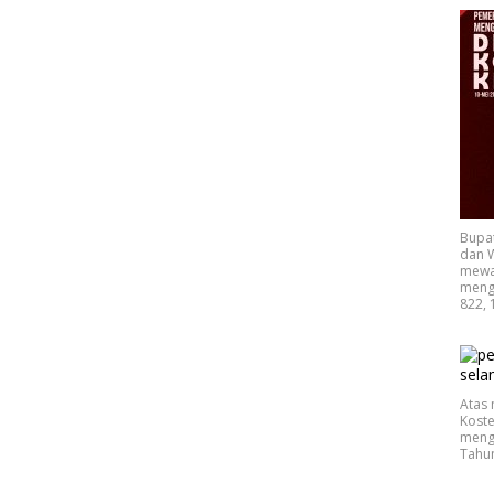
Bupa
dan W
mewak
mengu
822, 
Atas 
Koste
mengu
Tahu