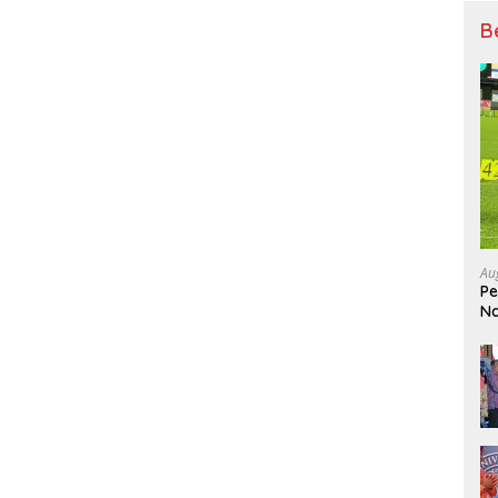
B
Au
Pe
Na