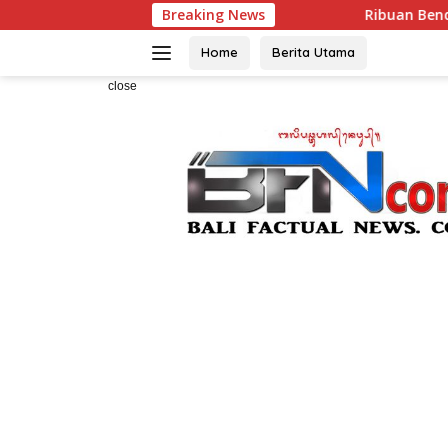
Skip
Breaking News
Ribuan Bendera Dibagikan, Wab
to
content
Home
Berita Utama
close