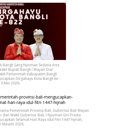
ti Bangli Sang Nyoman Sedana Arta
akil Bupati Bangli I Wayan Diar
ili Pemerintah Kabupaten Bangli
capkan Dirgahayu Kota Bangli ke -
10 Mei 2026.
nama Pemerintah Provinsi Bali, Gubernur Bali Wayan
r dan Wakil Gubernur Bali, I Nyoman Giri Prasta
capkan Selamat Hari Raya Idul Fitri 1447 hijriah,
n Masehi 2026.