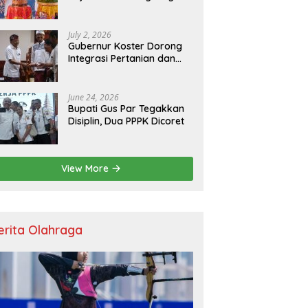
Resmikan Kantor Baru,
Bupati Satria Dorong
Inovasi Digital
July 2, 2026
Gubernur Koster Dorong
Integrasi Pertanian dan
Pariwisata Berbasis
Budaya, Yakini Bali jadi
Laboratorium Kearifan
June 24, 2026
Lokal
Bupati Gus Par Tegakkan
Disiplin, Dua PPPK Dicoret
View More
erita Olahraga