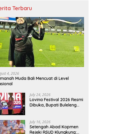
erita Terbaru
gust 4, 2026
manah Muda Bali Mencuat di Level
sional
July 24, 2026
Lovina Festival 2026 Resmi
Dibuka, Bupati Buleleng
Tegaskan Kunci Penguatan
Pariwisata Bali Utara
July 16, 2026
Setengah Abad Kopmen
Rejeki RSUD Klungkung: