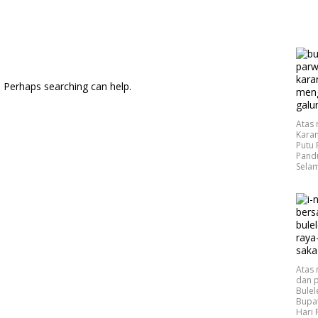
. Perhaps searching can help.
Atas
Karan
Putu
Pand
Selam
Atas
dan p
Bulel
Bupat
Hari