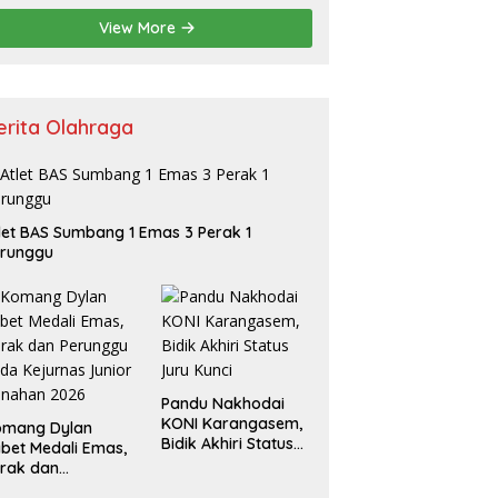
View More
erita Olahraga
let BAS Sumbang 1 Emas 3 Perak 1
erunggu
Pandu Nakhodai
KONI Karangasem,
omang Dylan
Bidik Akhiri Status
bet Medali Emas,
Juru Kunci
rak dan
erunggu pada