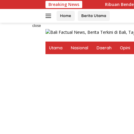
Skip
Breaking News
Ribuan Bendera Dibagikan, Wa
to
content
Home
Berita Utama
close
Utama
Nasional
Daerah
Opini