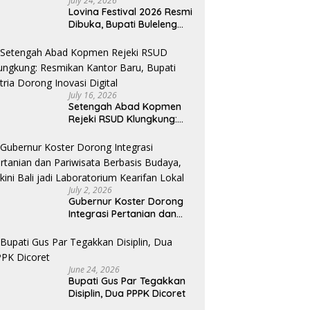
July 24, 2026
Lovina Festival 2026 Resmi
Dibuka, Bupati Buleleng
Tegaskan Kunci Penguatan
Pariwisata Bali Utara
July 16, 2026
Setengah Abad Kopmen
Rejeki RSUD Klungkung:
Resmikan Kantor Baru,
Bupati Satria Dorong
Inovasi Digital
July 2, 2026
Gubernur Koster Dorong
Integrasi Pertanian dan
Pariwisata Berbasis
Budaya, Yakini Bali jadi
Laboratorium Kearifan
Lokal
June 24, 2026
Bupati Gus Par Tegakkan
Disiplin, Dua PPPK Dicoret