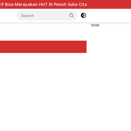
an HUT RI Penuh Suka Cita
Enam Analis Kebencanaan BP
close