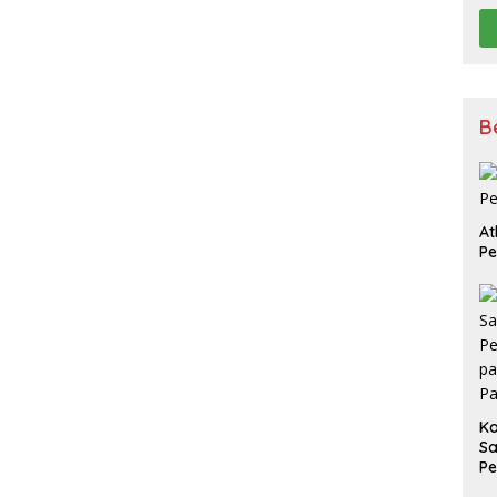
B
At
P
K
Sa
Pe
P