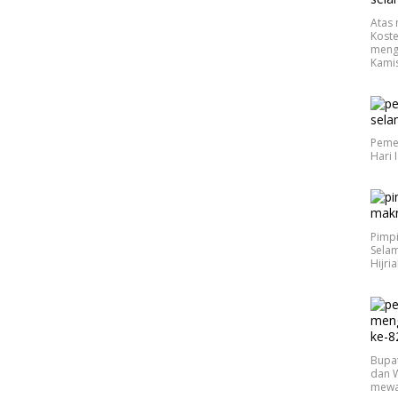
Atas 
Koste
meng
Kamis
Peme
Hari 
Pimp
Selam
Hijri
Bupa
dan W
mewak