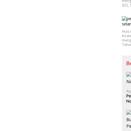
mengu
822, 
Atas 
Koste
mengu
Tahu
B
Au
Pe
Na