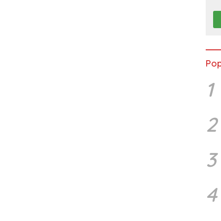
Ke
P
Pop
1
2
3
4