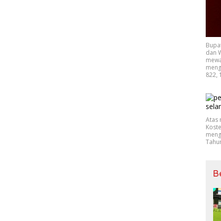
Bupa
dan W
mewak
mengu
822, 
Atas 
Koste
mengu
Tahu
B