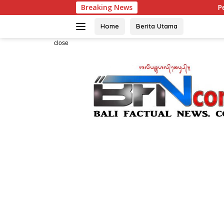
Skip
Breaking News
Pemanah Muda Bali 
to
content
Home
Berita Utama
close