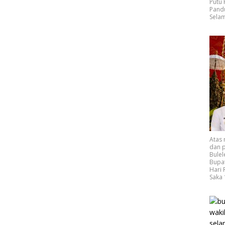
Putu
Pand
Selam
Atas
dan p
Bulel
Bupat
Hari
Saka 