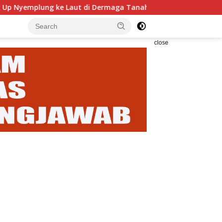
e Laut di Dermaga Tanah Ampo, Dua Orang Alami Luka Serius
close