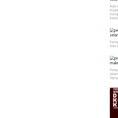
Atas 
Koste
meng
Kamis
Peme
Hari 
Pimp
Selam
Hijri