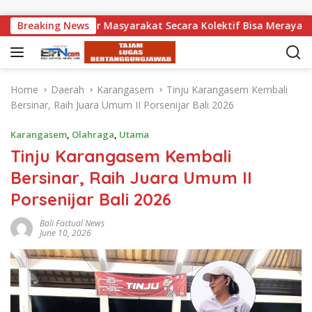
Skip to content
iatna: Agar Masyarakat Secara Kolektif Bisa Merayakan HUT R
Breaking News
Home
Daerah
Karangasem
Tinju Karangasem Kembali
Bersinar, Raih Juara Umum II Porsenijar Bali 2026
Karangasem
,
Olahraga
,
Utama
Tinju Karangasem Kembali
Bersinar, Raih Juara Umum II
Porsenijar Bali 2026
Bali Factual News
June 10, 2026