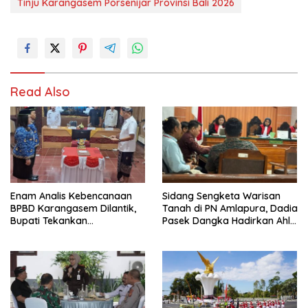
Tinju Karangasem Porsenijar Provinsi Bali 2026
Read Also
Enam Analis Kebencanaan
Sidang Sengketa Warisan
BPBD Karangasem Dilantik,
Tanah di PN Amlapura, Dadia
Bupati Tekankan
Pasek Dangka Hadirkan Ahli
Profesionalisme dan
Hukum Adat Bali
Kolaborasi