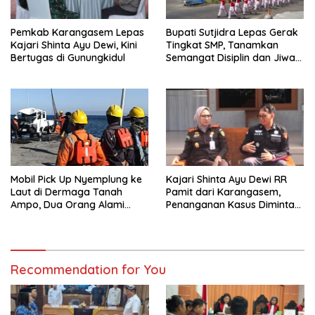
Pemkab Karangasem Lepas
Bupati Sutjidra Lepas Gerak
Kajari Shinta Ayu Dewi, Kini
Tingkat SMP, Tanamkan
Bertugas di Gunungkidul
Semangat Disiplin dan Jiwa
Kebangsaan
Mobil Pick Up Nyemplung ke
Kajari Shinta Ayu Dewi RR
Laut di Dermaga Tanah
Pamit dari Karangasem,
Ampo, Dua Orang Alami
Penanganan Kasus Diminta
Luka Serius
Tetap Berjalan Hingga Tuntas
Recommendation for You