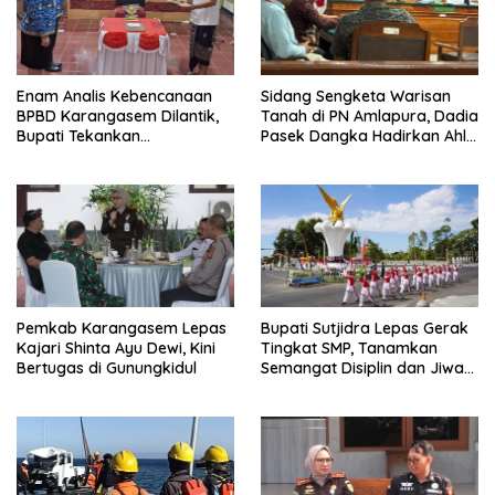
Enam Analis Kebencanaan
Sidang Sengketa Warisan
BPBD Karangasem Dilantik,
Tanah di PN Amlapura, Dadia
Bupati Tekankan
Pasek Dangka Hadirkan Ahli
Profesionalisme dan
Hukum Adat Bali
Kolaborasi
Pemkab Karangasem Lepas
Bupati Sutjidra Lepas Gerak
Kajari Shinta Ayu Dewi, Kini
Tingkat SMP, Tanamkan
Bertugas di Gunungkidul
Semangat Disiplin dan Jiwa
Kebangsaan