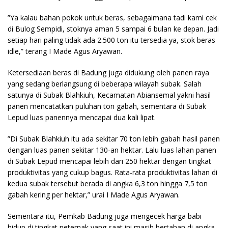
​”Ya kalau bahan pokok untuk beras, sebagaimana tadi kami cek
di Bulog Sempidi, stoknya aman 5 sampai 6 bulan ke depan. Jadi
setiap hari paling tidak ada 2.500 ton itu tersedia ya, stok beras
idle,” terang I Made Agus Aryawan.
​Ketersediaan beras di Badung juga didukung oleh panen raya
yang sedang berlangsung di beberapa wilayah subak. Salah
satunya di Subak Blahkiuh, Kecamatan Abiansemal yakni hasil
panen mencatatkan puluhan ton gabah, sementara di Subak
Lepud luas panennya mencapai dua kali lipat.
​”Di Subak Blahkiuh itu ada sekitar 70 ton lebih gabah hasil panen
dengan luas panen sekitar 130-an hektar. Lalu luas lahan panen
di Subak Lepud mencapai lebih dari 250 hektar dengan tingkat
produktivitas yang cukup bagus. Rata-rata produktivitas lahan di
kedua subak tersebut berada di angka 6,3 ton hingga 7,5 ton
gabah kering per hektar,” urai I Made Agus Aryawan.
Sementara itu, Pemkab Badung juga mengecek harga babi
hidup di tingkat peternak yang saat ini masih bertahan di angka