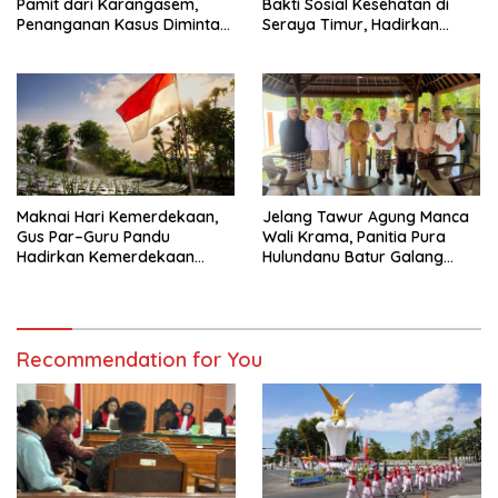
Pamit dari Karangasem,
Bakti Sosial Kesehatan di
Penanganan Kasus Diminta
Seraya Timur, Hadirkan
Tetap Berjalan Hingga Tuntas
Pelayanan Kesehatan Hingga
Pelosok Desa
Maknai Hari Kemerdekaan,
Jelang Tawur Agung Manca
Gus Par–Guru Pandu
Wali Krama, Panitia Pura
Hadirkan Kemerdekaan
Hulundanu Batur Galang
Nyata bagi Petani Kubu
Dukungan Pemkab Badung
Recommendation for You