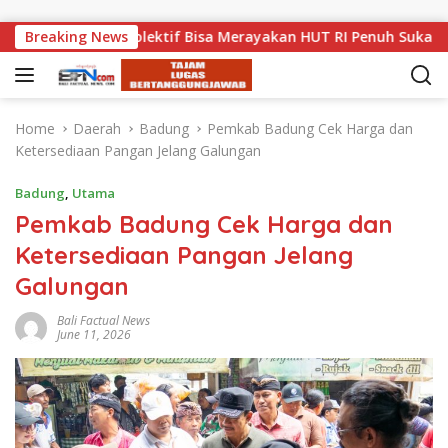
Skip to content
Secara Kolektif Bisa Merayakan HUT RI Penuh Suka Cita
Breaking News
Home
Daerah
Badung
Pemkab Badung Cek Harga dan
Ketersediaan Pangan Jelang Galungan
Badung
,
Utama
Pemkab Badung Cek Harga dan
Ketersediaan Pangan Jelang
Galungan
Bali Factual News
June 11, 2026