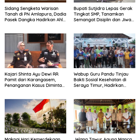
Sidang Sengketa Warisan
Bupati Sutjidra Lepas Gerak
Tanah di PN Amlapura, Dadia
Tingkat SMP, Tanamkan
Pasek Dangka Hadirkan Ahli
Semangat Disiplin dan Jiwa
Hukum Adat Bali
Kebangsaan
Kajari Shinta Ayu Dewi RR
Wabup Guru Pandu Tinjau
Pamit dari Karangasem,
Bakti Sosial Kesehatan di
Penanganan Kasus Diminta
Seraya Timur, Hadirkan
Tetap Berjalan Hingga Tuntas
Pelayanan Kesehatan Hingga
Pelosok Desa
Maknai Hari Kemerdekaan,
Jelang Tawur Agung Manca