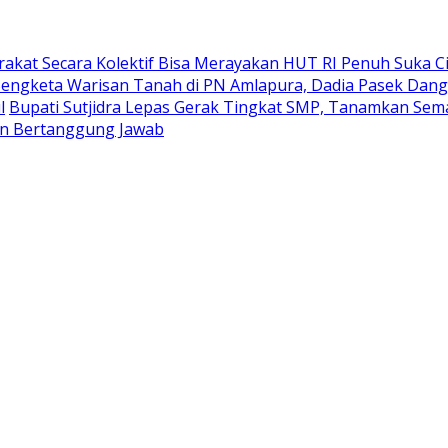
akat Secara Kolektif Bisa Merayakan HUT RI Penuh Suka Ci
Sengketa Warisan Tanah di PN Amlapura, Dadia Pasek Dang
l
Bupati Sutjidra Lepas Gerak Tingkat SMP, Tanamkan Sema