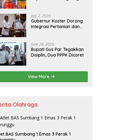
Resmikan Kantor Baru,
Bupati Satria Dorong
Inovasi Digital
July 2, 2026
Gubernur Koster Dorong
Integrasi Pertanian dan
Pariwisata Berbasis
Budaya, Yakini Bali jadi
Laboratorium Kearifan
June 24, 2026
Lokal
Bupati Gus Par Tegakkan
Disiplin, Dua PPPK Dicoret
View More
erita Olahraga
let BAS Sumbang 1 Emas 3 Perak 1
erunggu