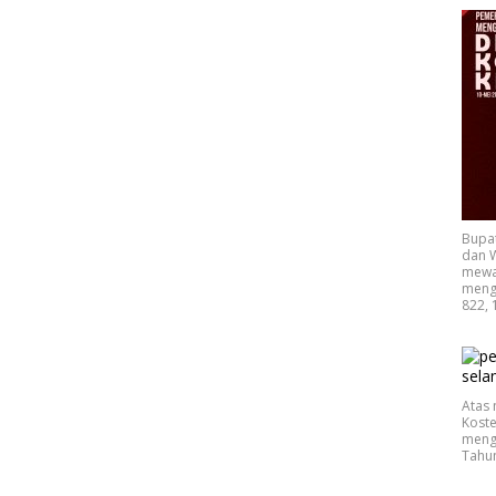
Bupa
dan W
mewak
mengu
822, 
Atas 
Koste
mengu
Tahu