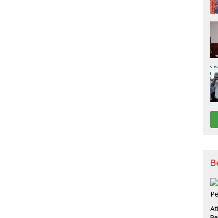
B
At
P