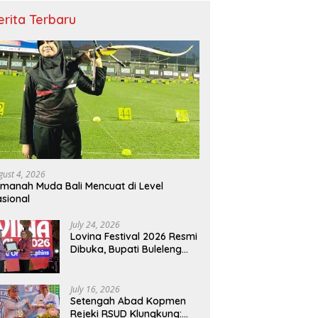
erita Terbaru
gust 4, 2026
manah Muda Bali Mencuat di Level
sional
July 24, 2026
Lovina Festival 2026 Resmi
Dibuka, Bupati Buleleng
Tegaskan Kunci Penguatan
Pariwisata Bali Utara
July 16, 2026
Setengah Abad Kopmen
Rejeki RSUD Klungkung: