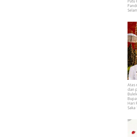
Putu
Pand
Selam
Atas
dan p
Bulel
Bupat
Hari
Saka 