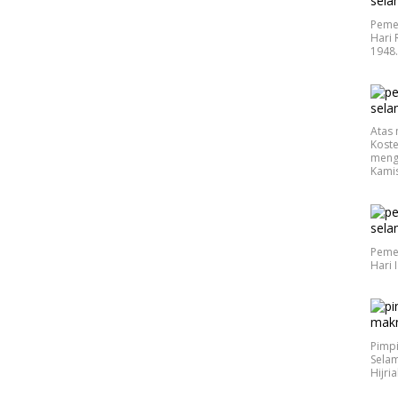
Peme
Hari 
1948
Atas 
Koste
meng
Kamis
Peme
Hari 
Pimp
Selam
Hijri