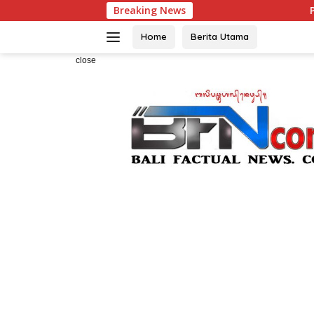
Skip
Breaking News
Pemanah Muda Bali
to
content
Home
Berita Utama
close