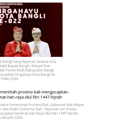
ti Bangli Sang Nyoman Sedana Arta
akil Bupati Bangli I Wayan Diar
ili Pemerintah Kabupaten Bangli
capkan Dirgahayu Kota Bangli ke -
10 Mei 2026.
nama Pemerintah Provinsi Bali, Gubernur Bali Wayan
r dan Wakil Gubernur Bali, I Nyoman Giri Prasta
capkan Selamat Hari Raya Idul Fitri 1447 hijriah,
n Masehi 2026.