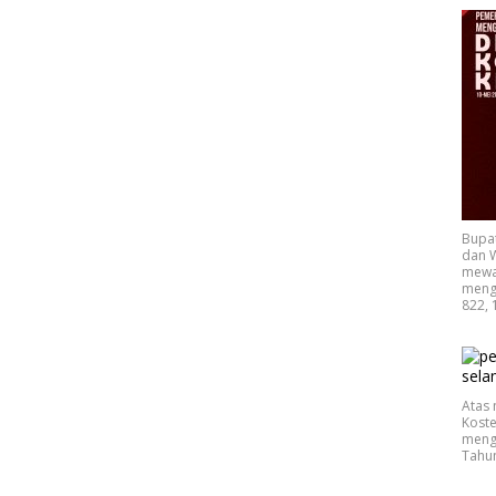
Bupa
dan W
mewak
mengu
822, 
Atas 
Koste
mengu
Tahu