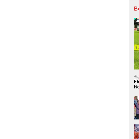
B
Au
Pe
Na