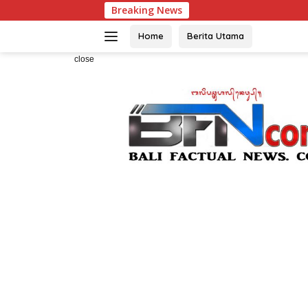
Skip
Breaking News
Enam An
to
content
Home
Berita Utama
close