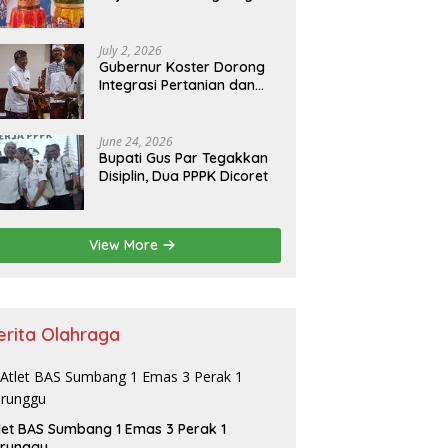
Resmikan Kantor Baru,
Bupati Satria Dorong
Inovasi Digital
July 2, 2026
Gubernur Koster Dorong
Integrasi Pertanian dan
Pariwisata Berbasis
Budaya, Yakini Bali jadi
Laboratorium Kearifan
June 24, 2026
Lokal
Bupati Gus Par Tegakkan
Disiplin, Dua PPPK Dicoret
View More
erita Olahraga
let BAS Sumbang 1 Emas 3 Perak 1
erunggu