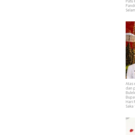
Putu
Pand
Selam
Atas
dan p
Bulel
Bupat
Hari
Saka 