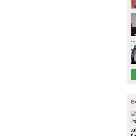
B
At
P