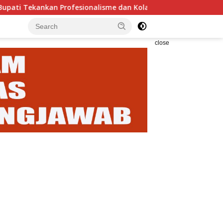
Profesionalisme dan Kolaborasi
Sidang Sengketa Wari
close