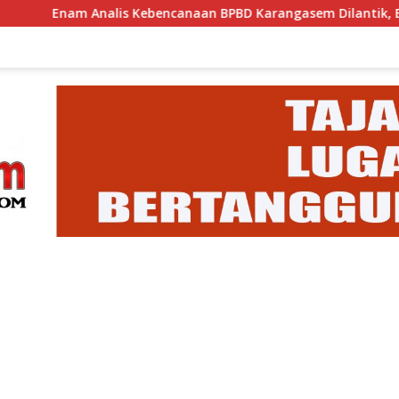
alis Kebencanaan BPBD Karangasem Dilantik, Bupati Tekankan 