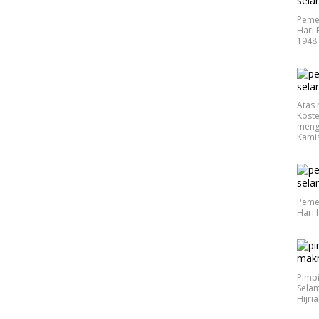
Peme
Hari 
1948
Atas 
Koste
meng
Kamis
Peme
Hari 
Pimp
Selam
Hijri