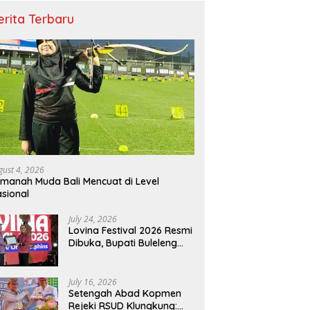
erita Terbaru
gust 4, 2026
manah Muda Bali Mencuat di Level
sional
July 24, 2026
Lovina Festival 2026 Resmi
Dibuka, Bupati Buleleng
Tegaskan Kunci Penguatan
Pariwisata Bali Utara
July 16, 2026
Setengah Abad Kopmen
Rejeki RSUD Klungkung: