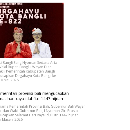
ti Bangli Sang Nyoman Sedana Arta
akil Bupati Bangli I Wayan Diar
ili Pemerintah Kabupaten Bangli
capkan Dirgahayu Kota Bangli ke -
10 Mei 2026.
nama Pemerintah Provinsi Bali, Gubernur Bali Wayan
r dan Wakil Gubernur Bali, I Nyoman Giri Prasta
capkan Selamat Hari Raya Idul Fitri 1447 hijriah,
n Masehi 2026.