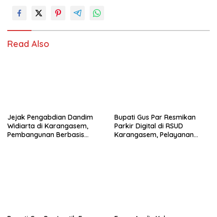
Read Also
Jejak Pengabdian Dandim
Bupati Gus Par Resmikan
Widiarta di Karangasem,
Parkir Digital di RSUD
Pembangunan Berbasis
Karangasem, Pelayanan
Kebutuhan Warga dari
Publik Makin Modern
Koperasi hingga Sumur Bor