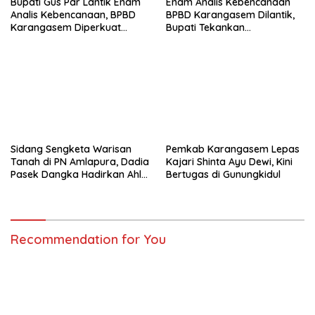
Bupati Gus Par Lantik Enam
Enam Analis Kebencanaan
Analis Kebencanaan, BPBD
BPBD Karangasem Dilantik,
Karangasem Diperkuat
Bupati Tekankan
Hadapi Risiko Bencana
Profesionalisme dan
Kolaborasi
Sidang Sengketa Warisan
Pemkab Karangasem Lepas
Tanah di PN Amlapura, Dadia
Kajari Shinta Ayu Dewi, Kini
Pasek Dangka Hadirkan Ahli
Bertugas di Gunungkidul
Hukum Adat Bali
Recommendation for You