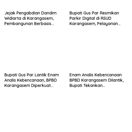
Jejak Pengabdian Dandim
Bupati Gus Par Resmikan
Widiarta di Karangasem,
Parkir Digital di RSUD
Pembangunan Berbasis
Karangasem, Pelayanan
Kebutuhan Warga dari
Publik Makin Modern
Koperasi hingga Sumur Bor
Bupati Gus Par Lantik Enam
Enam Analis Kebencanaan
Analis Kebencanaan, BPBD
BPBD Karangasem Dilantik,
Karangasem Diperkuat
Bupati Tekankan
Hadapi Risiko Bencana
Profesionalisme dan
Kolaborasi