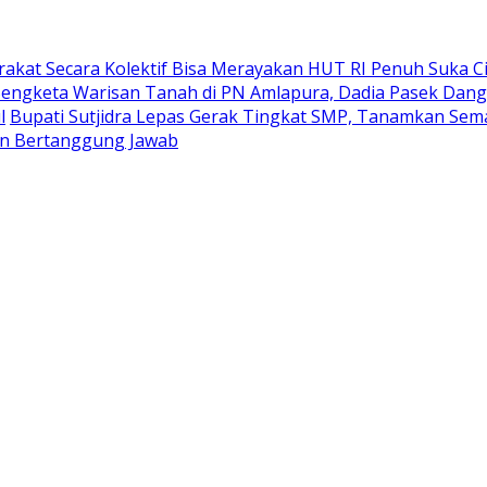
akat Secara Kolektif Bisa Merayakan HUT RI Penuh Suka Ci
Sengketa Warisan Tanah di PN Amlapura, Dadia Pasek Dang
l
Bupati Sutjidra Lepas Gerak Tingkat SMP, Tanamkan Sema