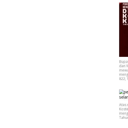
Bupa
dan W
mewak
mengu
822, 
Atas 
Koste
mengu
Tahu