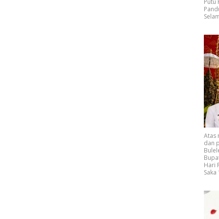
Putu
Pand
Selam
Atas
dan p
Bulel
Bupat
Hari
Saka 