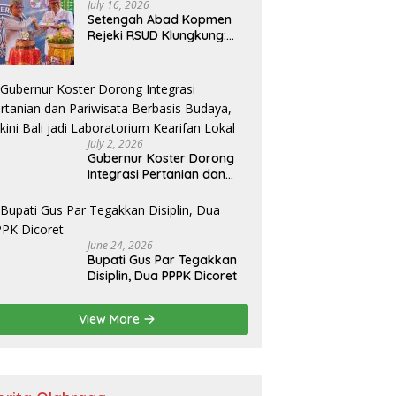
Pariwisata Bali Utara
July 16, 2026
Setengah Abad Kopmen
Rejeki RSUD Klungkung:
Resmikan Kantor Baru,
Bupati Satria Dorong
Inovasi Digital
July 2, 2026
Gubernur Koster Dorong
Integrasi Pertanian dan
Pariwisata Berbasis
Budaya, Yakini Bali jadi
Laboratorium Kearifan
Lokal
June 24, 2026
Bupati Gus Par Tegakkan
Disiplin, Dua PPPK Dicoret
View More