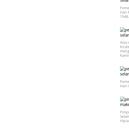
Peme
Hari 
1948
Atas 
Koste
meng
Kamis
Peme
Hari 
Pimp
Selam
Hijri