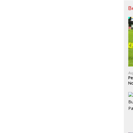
B
Au
Pe
Na