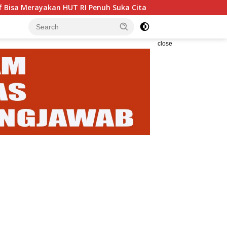
T RI Penuh Suka Cita
Enam Analis Kebencanaan BPBD K
close