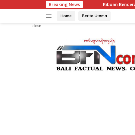
Skip
Breaking News
Ribuan Bendera Dibagikan, Wabup 
to
content
Home
Berita Utama
close