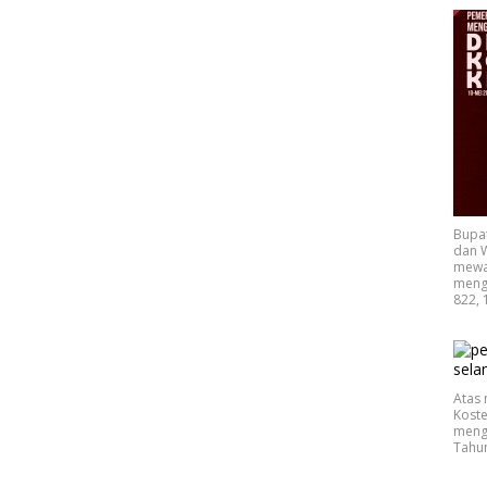
Bupa
dan W
mewak
mengu
822, 
Atas 
Koste
mengu
Tahu