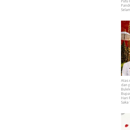
Putu
Pand
Selam
Atas
dan p
Bulel
Bupat
Hari
Saka 