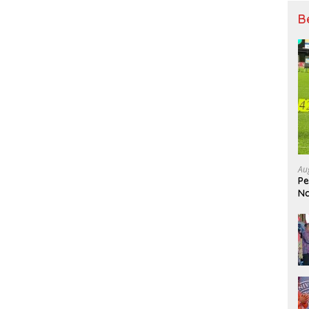
B
Au
Pe
Na