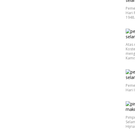
Peme
Hari 
1948
Atas 
Koste
meng
Kamis
Peme
Hari 
Pimp
Selam
Hijri