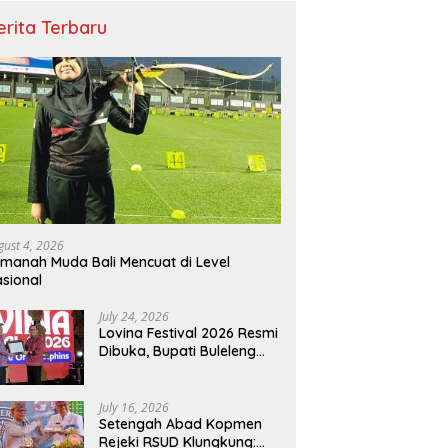
erita Terbaru
gust 4, 2026
manah Muda Bali Mencuat di Level
sional
July 24, 2026
Lovina Festival 2026 Resmi
Dibuka, Bupati Buleleng
Tegaskan Kunci Penguatan
Pariwisata Bali Utara
July 16, 2026
Setengah Abad Kopmen
Rejeki RSUD Klungkung: