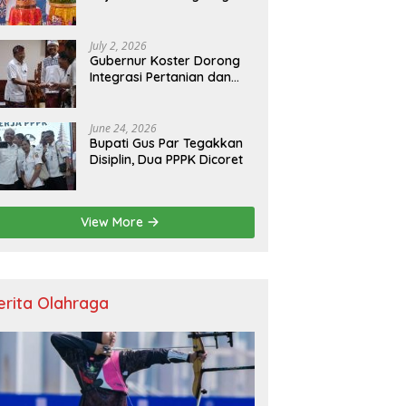
Resmikan Kantor Baru,
Bupati Satria Dorong
Inovasi Digital
July 2, 2026
Gubernur Koster Dorong
Integrasi Pertanian dan
Pariwisata Berbasis
Budaya, Yakini Bali jadi
Laboratorium Kearifan
June 24, 2026
Lokal
Bupati Gus Par Tegakkan
Disiplin, Dua PPPK Dicoret
View More
erita Olahraga