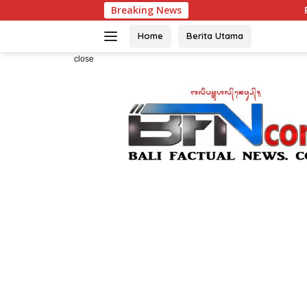
Skip
Breaking News
Pemanah Muda B
to
content
Home
Berita Utama
close