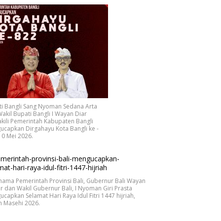
ti Bangli Sang Nyoman Sedana Arta
akil Bupati Bangli I Wayan Diar
ili Pemerintah Kabupaten Bangli
capkan Dirgahayu Kota Bangli ke -
10 Mei 2026.
nama Pemerintah Provinsi Bali, Gubernur Bali Wayan
r dan Wakil Gubernur Bali, I Nyoman Giri Prasta
capkan Selamat Hari Raya Idul Fitri 1447 hijriah,
n Masehi 2026.